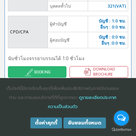
บุคคลทั้่วไป
321(VAT)
บัญชี : 1:0 ชม.
ผู้ทำบัญชี
อื่นๆ : 0:0 ชม.
CPD/CPA
บัญชี : 0:0 ชม.
ผู้สอบบัญชี
อื่นๆ :0:0 ชม.
นับชั่วโมงจรรยาบรรณได้ 1:0 ชั่วโมง
DOWNLOAD
BOOKING
BROCHURE
เว็บไซต์นี้มีการจัดเก็บคุกกี้เพื่อเพิ่มประสิทธิภาพในการใช้งานของ
ท่าน และการมอบบริการที่ดีที่สุดจากเรา
ดูรายละเอียดประกาศ
COPYRIGHT ©2025
DHARMNITI SEMINAR AND TRAINING CO., LTD
ALL
RIGHTS RESERVED. E-COMMERCIAL REGISTRATION 0105529026680
ความเป็นส่วนตัว
ตั้งค่าคุกกี้
ยินยอมทั้งหมด