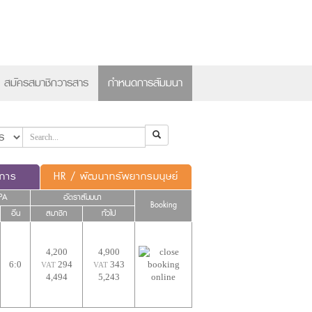
×
สมัครสมาชิกวารสาร
กำหนดการสัมมนา
ดการ
HR / พัฒนาทรัพยากรมนุษย์
PA
อัตราสัมมนา
Booking
อื่น
สมาชิก
ทั่วไป
4,200
4,900
6:0
294
343
VAT
VAT
4,494
5,243