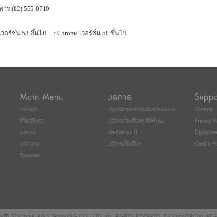
สาร (02) 555-0710
เวอร์ชั่น 53 ขึ้นไป
: Chrome เวอร์ชั่น 58 ขึ้นไป
Main Menu
บริการ
Suppo
หน้าแรก
บริการด้านฝึกอบรมและสัมมนา
Contact
เกี่ยวกับเรา
บริการด้านสื่อและสิ่งพิมพ์
Privacy N
บริการ
บริการด้าน IT
Disclaime
บทความ
บริการด้านอื่นๆ
Cookie Po
ติดต่อเรา
ITI SEMINAR AND TRAINING CO., LTD
ALL RIGHTS RESERVED. E-COMMERCIAL RE