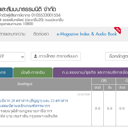
วสารและบทความ
ติดต่อเรา
e-Magazine Index & Audio Book
ดาวน์โหลด ตารางสัมมนา
ากร
บัญชี-การเงิน
ก.ม.แรงงาน/ธุรกิจ และการบริหารจั
CPD
C
ชื่อหลักสูตร
บัญชี
อื่น
บัญชี
21/01705P
ป์จาก 28 ตราสาร (สัญญา) และ 23 ตราสาร
อากรแสตมป์ตามหลักเกณฑ์สรรพากร
0:0
6:0
0:0
้ทรงคุณวุฒิด้านกฎหมายภาษีอากร
์ส บาย เชอราตัน กรุงเทพฯ เพลินจิต