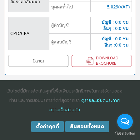
อัตราค่าสัมมนา
บุคคลทั้่วไป
5,029(VAT)
บัญชี : 0:0 ชม.
ผู้ทำบัญชี
อื่นๆ : 0:0 ชม.
CPD/CPA
บัญชี : 0:0 ชม.
ผู้สอบบัญชี
อื่นๆ :0:0 ชม.
DOWNLOAD
ปิดจอง
BROCHURE
เว็บไซต์นี้มีการจัดเก็บคุกกี้เพื่อเพิ่มประสิทธิภาพในการใช้งานของ
COPYRIGHT ©2025
DHARMNITI SEMINAR AND TRAINING CO., LTD
ALL
RIGHTS RESERVED. E-COMMERCIAL REGISTRATION 0105529026680
ท่าน และการมอบบริการที่ดีที่สุดจากเรา
ดูรายละเอียดประกาศ
ความเป็นส่วนตัว
ตั้งค่าคุกกี้
ยินยอมทั้งหมด