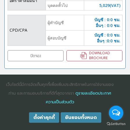
อัตราค่าสัมมนา
บุคคลทั้่วไป
5,029(VAT)
บัญชี : 0:0 ชม.
ผู้ทำบัญชี
อื่นๆ : 0:0 ชม.
CPD/CPA
บัญชี : 0:0 ชม.
ผู้สอบบัญชี
อื่นๆ :0:0 ชม.
DOWNLOAD
ปิดจอง
BROCHURE
เว็บไซต์นี้มีการจัดเก็บคุกกี้เพื่อเพิ่มประสิทธิภาพในการใช้งานของ
COPYRIGHT ©2025
DHARMNITI SEMINAR AND TRAINING CO., LTD
ALL
RIGHTS RESERVED. E-COMMERCIAL REGISTRATION 0105529026680
ท่าน และการมอบบริการที่ดีที่สุดจากเรา
ดูรายละเอียดประกาศ
ความเป็นส่วนตัว
ตั้งค่าคุกกี้
ยินยอมทั้งหมด