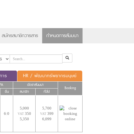
×
สมัครสมาชิกวารสาร
กำหนดการสัมมนา
ดการ
HR / พัฒนาทรัพยากรมนุษย์
PA
อัตราสัมมนา
Booking
อื่น
สมาชิก
ทั่วไป
5,000
5,700
6:0
350
399
VAT
VAT
5,350
6,099