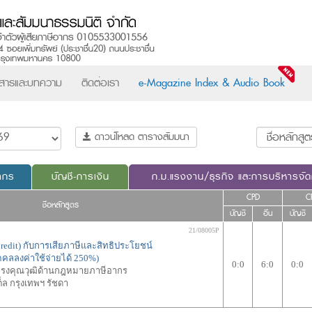
วสารและบทความ
ติดต่อเรา
e-Magazine Index & Audio Book
ดาวน์โหลด ตารางสัมมนา
ากร
บัญชี-การเงิน
ก.ม.แรงงาน/ธุรกิจ และการบริหารจั
CPD
C
ชื่อหลักสูตร
บัญชี
อื่น
บัญชี
21/08005P
redit) กับการเสียภาษีและสิทธิประโยชน์
ุคคลลงค่าใช้จ่ายได้ 250%)
0:0
6:0
0:0
้ทรงคุณวุฒิด้านกฎหมายภาษีอากร
็ล กรุงเทพฯ รัชดา