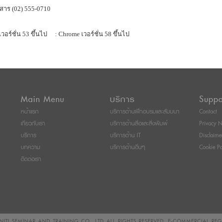
สาร (02) 555-0710
เวอร์ชั่น 53 ขึ้นไป
: Chrome เวอร์ชั่น 58 ขึ้นไป
Main Menu
บริการ
Suppo
หน้าแรก
บริการด้านฝึกอบรมและสัมมนา
Contact
เกี่ยวกับเรา
บริการด้านสื่อและสิ่งพิมพ์
Privacy N
บริการ
บริการด้าน IT
Disclaime
บทความ
บริการด้านอื่นๆ
Cookie Po
ติดต่อเรา
ITI SEMINAR AND TRAINING CO., LTD
ALL RIGHTS RESERVED. E-COMMERCIAL RE