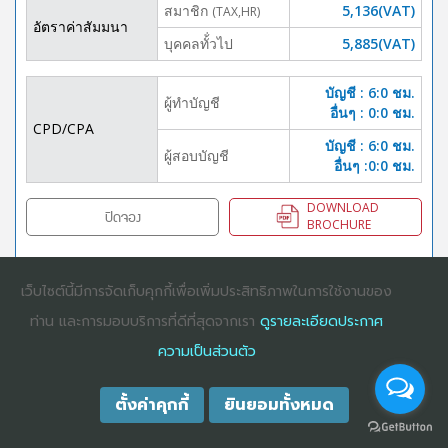
สมาชิก
5,136(VAT)
(TAX,HR)
อัตราค่าสัมมนา
บุคคลทั้่วไป
5,885(VAT)
บัญชี : 6:0 ชม.
ผู้ทำบัญชี
อื่นๆ : 0:0 ชม.
CPD/CPA
บัญชี : 6:0 ชม.
ผู้สอบบัญชี
อื่นๆ :0:0 ชม.
DOWNLOAD
ปิดจอง
BROCHURE
เว็บไซต์นี้มีการจัดเก็บคุกกี้เพื่อเพิ่มประสิทธิภาพในการใช้งานของ
COPYRIGHT ©2025
DHARMNITI SEMINAR AND TRAINING CO., LTD
ALL
ท่าน และการมอบบริการที่ดีที่สุดจากเรา
ดูรายละเอียดประกาศ
RIGHTS RESERVED. E-COMMERCIAL REGISTRATION 0105529026680
ความเป็นส่วนตัว
ตั้งค่าคุกกี้
ยินยอมทั้งหมด