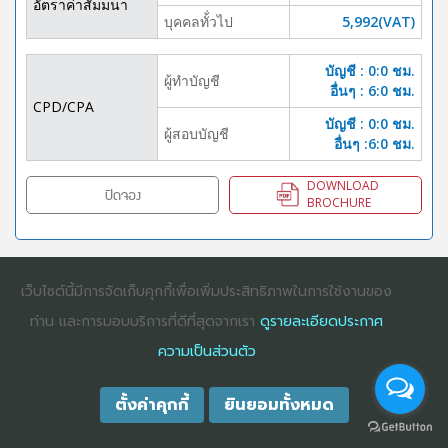
อัตราค่าสัมมนา
บุคคลทั้่วไป
5,992(VAT)
บัญชี : 0:0 ชม.
ผู้ทำบัญชี
อื่นๆ : 6:0 ชม.
CPD/CPA
บัญชี : 0:0 ชม.
ผู้สอบบัญชี
อื่นๆ :6:0 ชม.
DOWNLOAD
ปิดจอง
BROCHURE
เว็บไซต์นี้มีการจัดเก็บคุกกี้เพื่อเพิ่มประสิทธิภาพในการใช้งานของ
COPYRIGHT ©2025
DHARMNITI SEMINAR AND TRAINING CO., LTD
ALL
RIGHTS RESERVED. E-COMMERCIAL REGISTRATION 0105529026680
ท่าน และการมอบบริการที่ดีที่สุดจากเรา
ดูรายละเอียดประกาศ
ความเป็นส่วนตัว
ตั้งค่าคุกกี้
ยินยอมทั้งหมด