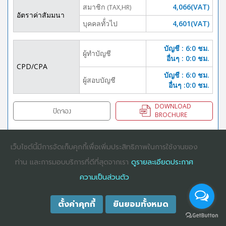
สมาชิก
4,066(VAT)
(TAX,HR)
อัตราค่าสัมมนา
บุคคลทั้่วไป
4,601(VAT)
บัญชี : 6:0 ชม.
ผู้ทำบัญชี
อื่นๆ : 0:0 ชม.
CPD/CPA
บัญชี : 6:0 ชม.
ผู้สอบบัญชี
อื่นๆ :0:0 ชม.
DOWNLOAD
ปิดจอง
BROCHURE
เว็บไซต์นี้มีการจัดเก็บคุกกี้เพื่อเพิ่มประสิทธิภาพในการใช้งานของ
COPYRIGHT ©2025
DHARMNITI SEMINAR AND TRAINING CO., LTD
ALL
ท่าน และการมอบบริการที่ดีที่สุดจากเรา
ดูรายละเอียดประกาศ
RIGHTS RESERVED. E-COMMERCIAL REGISTRATION 0105529026680
ความเป็นส่วนตัว
ตั้งค่าคุกกี้
ยินยอมทั้งหมด