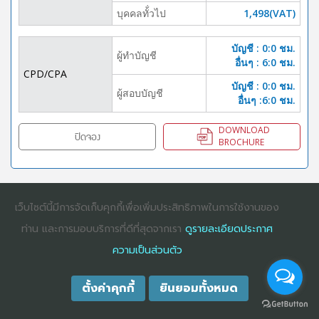
บุคคลทั้่วไป
1,498(VAT)
บัญชี : 0:0 ชม.
ผู้ทำบัญชี
อื่นๆ : 6:0 ชม.
CPD/CPA
บัญชี : 0:0 ชม.
ผู้สอบบัญชี
อื่นๆ :6:0 ชม.
DOWNLOAD
ปิดจอง
BROCHURE
เว็บไซต์นี้มีการจัดเก็บคุกกี้เพื่อเพิ่มประสิทธิภาพในการใช้งานของ
COPYRIGHT ©2025
DHARMNITI SEMINAR AND TRAINING CO., LTD
ALL
RIGHTS RESERVED. E-COMMERCIAL REGISTRATION 0105529026680
ท่าน และการมอบบริการที่ดีที่สุดจากเรา
ดูรายละเอียดประกาศ
ความเป็นส่วนตัว
ตั้งค่าคุกกี้
ยินยอมทั้งหมด