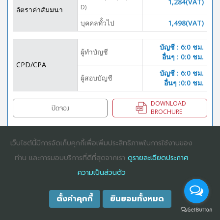
1,284(VAT)
D)
อัตราค่าสัมมนา
บุคคลทั้่วไป
1,498(VAT)
บัญชี : 6:0 ชม.
ผู้ทำบัญชี
อื่นๆ : 0:0 ชม.
CPD/CPA
บัญชี : 6:0 ชม.
ผู้สอบบัญชี
อื่นๆ :0:0 ชม.
DOWNLOAD
ปิดจอง
BROCHURE
เว็บไซต์นี้มีการจัดเก็บคุกกี้เพื่อเพิ่มประสิทธิภาพในการใช้งานของ
COPYRIGHT ©2025
DHARMNITI SEMINAR AND TRAINING CO., LTD
ALL
ท่าน และการมอบบริการที่ดีที่สุดจากเรา
ดูรายละเอียดประกาศ
RIGHTS RESERVED. E-COMMERCIAL REGISTRATION 0105529026680
ความเป็นส่วนตัว
ตั้งค่าคุกกี้
ยินยอมทั้งหมด