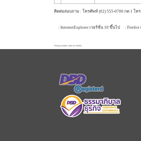
ติดต่อสอบถาม : โทรศัพท์ (02) 555-0700 กด 1 โทร
: InternetExplorer เวอร์ชั่น 10 ขึ้นไป
: Firefox 
FaLang translation system by Faboba