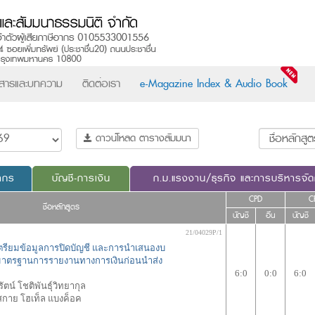
วสารและบทความ
ติดต่อเรา
e-Magazine Index & Audio Book
ดาวน์โหลด ตารางสัมมนา
ากร
บัญชี-การเงิน
ก.ม.แรงงาน/ธุรกิจ และการบริหารจั
CPD
C
ชื่อหลักสูตร
บัญชี
อื่น
บัญชี
21/04029P/1
ตรียมข้อมูลการปิดบัญชี และการนำเสนองบ
มาตรฐานการรายงานทางการเงินก่อนนำส่ง
6:0
0:0
6:0
รัตน์ โชติพันธุ์วิทยากุล
กาย โฮเท็ล แบงค็อค