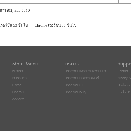
สาร (02) 555-0710
เวอร์ชั่น 53 ขึ้นไป
: Chrome เวอร์ชั่น 58 ขึ้นไป
Main Menu
บริการ
Suppo
หน้าแรก
บริการด้านฝึกอบรมและสัมมนา
Contact
เกี่ยวกับเรา
บริการด้านสื่อและสิ่งพิมพ์
Privacy N
บริการ
บริการด้าน IT
Disclaime
บทความ
บริการด้านอื่นๆ
Cookie Po
ติดต่อเรา