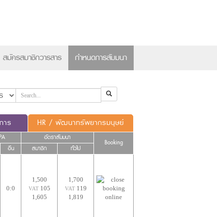
×
สมัครสมาชิกวารสาร
กำหนดการสัมมนา
ดการ
HR / พัฒนาทรัพยากรมนุษย์
PA
อัตราสัมมนา
Booking
อื่น
สมาชิก
ทั่วไป
1,500
1,700
0:0
105
119
VAT
VAT
1,605
1,819