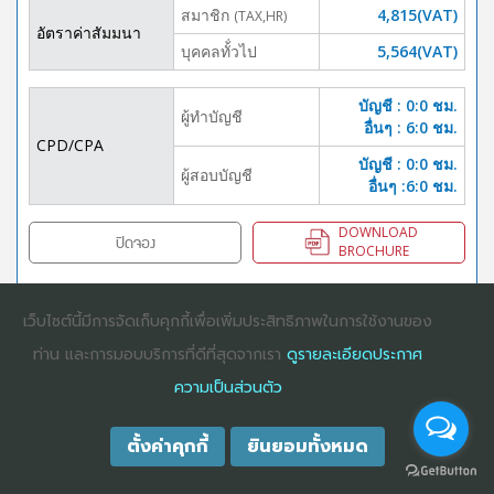
สมาชิก
4,815(VAT)
(TAX,HR)
อัตราค่าสัมมนา
บุคคลทั้่วไป
5,564(VAT)
บัญชี : 0:0 ชม.
ผู้ทำบัญชี
อื่นๆ : 6:0 ชม.
CPD/CPA
บัญชี : 0:0 ชม.
ผู้สอบบัญชี
อื่นๆ :6:0 ชม.
DOWNLOAD
ปิดจอง
BROCHURE
เว็บไซต์นี้มีการจัดเก็บคุกกี้เพื่อเพิ่มประสิทธิภาพในการใช้งานของ
COPYRIGHT ©2025
DHARMNITI SEMINAR AND TRAINING CO., LTD
ALL
ท่าน และการมอบบริการที่ดีที่สุดจากเรา
ดูรายละเอียดประกาศ
RIGHTS RESERVED. E-COMMERCIAL REGISTRATION 0105529026680
ความเป็นส่วนตัว
ตั้งค่าคุกกี้
ยินยอมทั้งหมด