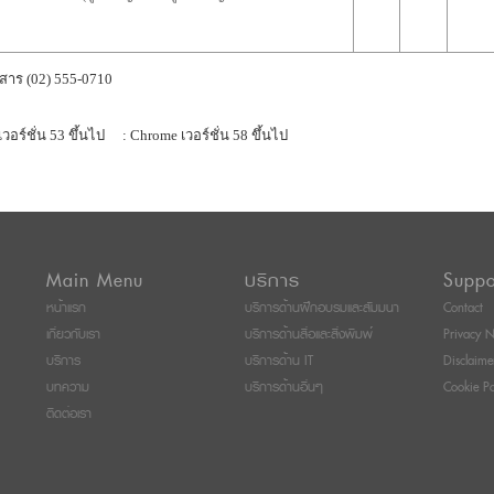
สาร (02) 555-0710
เวอร์ชั่น 53 ขึ้นไป
: Chrome เวอร์ชั่น 58 ขึ้นไป
Main Menu
บริการ
Suppo
หน้าแรก
บริการด้านฝึกอบรมและสัมมนา
Contact
เกี่ยวกับเรา
บริการด้านสื่อและสิ่งพิมพ์
Privacy N
บริการ
บริการด้าน IT
Disclaime
บทความ
บริการด้านอื่นๆ
Cookie Po
ติดต่อเรา