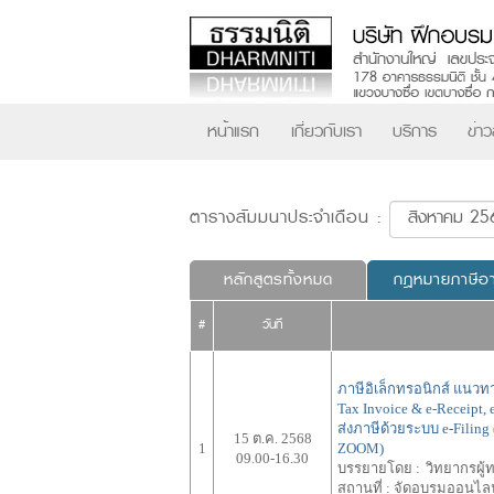
หน้าแรก
เกี่ยวกับเรา
บริการ
ข่า
ตารางสัมมนาประจำเดือน :
หลักสูตรทั้งหมด
กฎหมายภาษีอ
#
วันที่
ภาษีอิเล็กทรอนิกส์ แนวทาง
Tax Invoice & e-Receipt
ส่งภาษีด้วยระบบ e-Filin
15 ต.ค. 2568
1
ZOOM)
09.00-16.30
บรรยายโดย :
วิทยากรผู
สถานที่ :
จัดอบรมออนไลน์