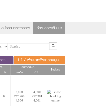
×
สมัครสมาชิกวารสาร
กำหนดการสัมมนา
ดการ
HR / พัฒนาทรัพยากรมนุษย์
PA
อัตราสัมมนา
Booking
อื่น
สมาชิก
ทั่วไป
3,800
4,300
6:0
266
301
VAT
VAT
4,066
4,601