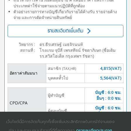
ประเภทค่าใช้จ่ายตามแนวปฏิบัติที่ถูกต้อง
ตัวอย่างรายการทางบัญชีเกี่ยวกับรายได้ค้างรับ รายจ่ายค้าง
จ่าย และการตัดจำหน่ายสินทรัพย์
รายละเอียดเพิ่มเติม
วิทยากร
:
ดร.ธีรเศรษฐ์ เมธจิรนนท์
สถานที่
:
โรงแรม จุบีลี เพรสทีจน์ รัชดาภิเษก (ชื่อเดิม
รร.สวิสโฮเต็ล กรุงเทพฯ รัชดา)
สมาชิก
4,815(VAT)
(TAX,HR)
อัตราค่าสัมมนา
บุคคลทั้่วไป
5,564(VAT)
บัญชี : 6:0 ชม.
ผู้ทำบัญชี
อื่นๆ : 0:0 ชม.
CPD/CPA
บัญชี : 6:0 ชม.
ผู้สอบบัญชี
อื่นๆ :0:0 ชม.
เว็บไซต์นี้มีการจัดเก็บคุกกี้เพื่อเพิ่มประสิทธิภาพในการใช้งานของ
DOWNLOAD
ปิดจอง
ท่าน และการมอบบริการที่ดีที่สุดจากเรา
ดูรายละเอียดประกาศ
BROCHURE