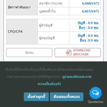
สมาชิก
4,066(VAT)
(TAX,HR)
อัตราค่าสัมมนา
บุคคลทั้่วไป
4,601(VAT)
บัญชี : 6:0 ชม.
ผู้ทำบัญชี
อื่นๆ : 0:0 ชม.
CPD/CPA
บัญชี : 6:0 ชม.
ผู้สอบบัญชี
อื่นๆ :0:0 ชม.
DOWNLOAD
ปิดจอง
BROCHURE
เว็บไซต์นี้มีการจัดเก็บคุกกี้เพื่อเพิ่มประสิทธิภาพในการใช้งานของ
COPYRIGHT ©2025
DHARMNITI SEMINAR AND TRAINING CO., LTD
ALL
ท่าน และการมอบบริการที่ดีที่สุดจากเรา
ดูรายละเอียดประกาศ
RIGHTS RESERVED. E-COMMERCIAL REGISTRATION 0105529026680
ความเป็นส่วนตัว
ตั้งค่าคุกกี้
ยินยอมทั้งหมด