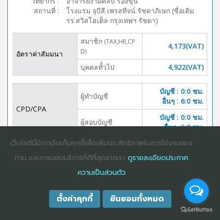
วิทยากร
:
อาจารย์งามศิลป์ รองขุน
สถานที่
:
โรงแรม จุบีลี เพรสทีจน์ รัชดาภิเษก (ชื่อเดิม
รร.สวิสโฮเต็ล กรุงเทพฯ รัชดา)
สมาชิก
(TAX,HR,CP
4,173(VAT)
D)
อัตราค่าสัมมนา
บุคคลทั้่วไป
4,922(VAT)
บัญชี : 0:0 ชม.
ผู้ทำบัญชี
อื่นๆ : 6:0 ชม.
CPD/CPA
บัญชี : 0:0 ชม.
ผู้สอบบัญชี
อื่นๆ :6:0 ชม.
เว็บไซต์นี้มีการจัดเก็บคุกกี้เพื่อเพิ่มประสิทธิภาพในการใช้งานของ
DOWNLOAD
ปิดจอง
BROCHURE
ท่าน และการมอบบริการที่ดีที่สุดจากเรา
ดูรายละเอียดประกาศ
ความเป็นส่วนตัว
ตั้งค่าคุกกี้
ยินยอมทั้งหมด
COPYRIGHT ©2025
DHARMNITI SEMINAR AND TRAINING CO., LTD
ALL
RIGHTS RESERVED. E-COMMERCIAL REGISTRATION 0105529026680