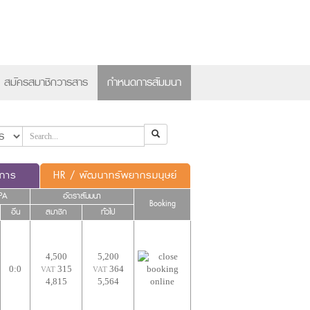
×
สมัครสมาชิกวารสาร
กำหนดการสัมมนา
ดการ
HR / พัฒนาทรัพยากรมนุษย์
PA
อัตราสัมมนา
Booking
อื่น
สมาชิก
ทั่วไป
4,500
5,200
0:0
315
364
VAT
VAT
4,815
5,564