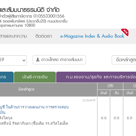
วสารและบทความ
ติดต่อเรา
e-Magazine Index & Audio Book
ดาวน์โหลด ตารางสัมมนา
ากร
บัญชี-การเงิน
ก.ม.แรงงาน/ธุรกิจ และการบริหารจั
CPD
C
ชื่อหลักสูตร
บัญชี
อื่น
บัญชี
21/02447P
ักบัญชี ในด้านการวางแผนงาน การตรวจสอบ
งิน
ิงโตกุล
6:0
0:0
6:0
รสทีจน์ รัชดาภิเษก (ชื่อเดิม รร.สวิสโฮเต็ล