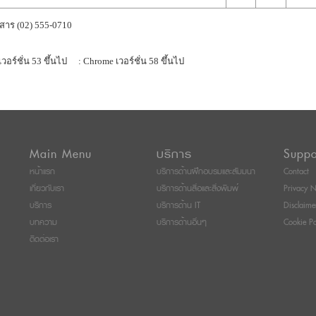
สาร (02) 555-0710
เวอร์ชั่น 53 ขึ้นไป
: Chrome เวอร์ชั่น 58 ขึ้นไป
Main Menu
บริการ
Suppo
หน้าแรก
บริการด้านฝึกอบรมและสัมมนา
Contact
เกี่ยวกับเรา
บริการด้านสื่อและสิ่งพิมพ์
Privacy N
บริการ
บริการด้าน IT
Disclaime
บทความ
บริการด้านอื่นๆ
Cookie Po
ติดต่อเรา