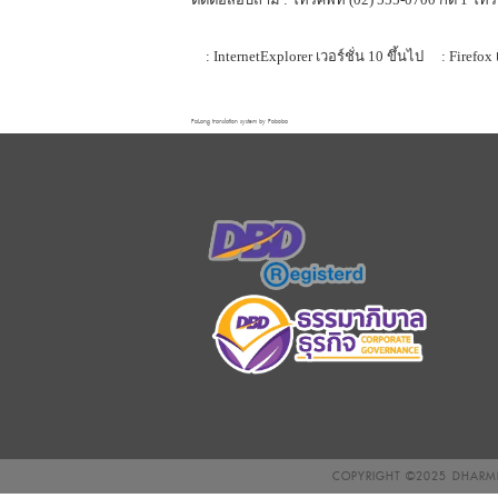
: InternetExplorer เวอร์ชั่น 10 ขึ้นไป
: Firefox 
FaLang translation system by Faboba
COPYRIGHT ©2025
DHARMN