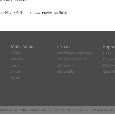
เวอร์ชั่น 53 ขึ้นไป
: Chrome เวอร์ชั่น 58 ขึ้นไป
Main Menu
บริการ
Suppo
หน้าแรก
บริการด้านฝึกอบรมและสัมมนา
Contact
เกี่ยวกับเรา
บริการด้านสื่อและสิ่งพิมพ์
Privacy N
บริการ
บริการด้าน IT
Disclaime
บทความ
บริการด้านอื่นๆ
Cookie Po
ติดต่อเรา
ITI SEMINAR AND TRAINING CO., LTD
ALL RIGHTS RESERVED. E-COMMERCIAL RE