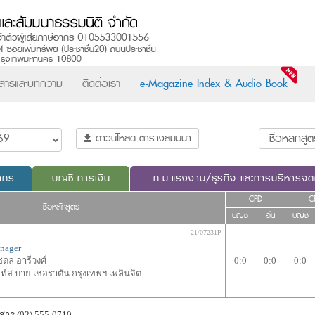
วสารและบทความ
ติดต่อเรา
e-Magazine Index & Audio Book
ดาวน์โหลด ตารางสัมมนา
ากร
บัญชี-การเงิน
ก.ม.แรงงาน/ธุรกิจ และการบริหารจั
CPD
C
ชื่อหลักสูตร
บัญชี
อื่น
บัญชี
21/07231P
anager
ดล อารีวงศ์
0:0
0:0
0:0
์ส บาย เชอราตัน กรุงเทพฯ เพลินจิต
สาร (02) 555-0710