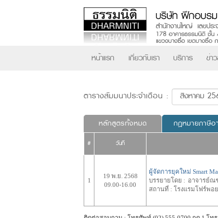
หน้าแรก
เกี่ยวกับเรา
บริการ
ข่า
ตารางสัมมนาประจำเดือน :
หลักสูตรทั้งหมด
กฎหมายภาษีอ
#
วันที่
ผู้จัดการยุคใหม่ Smart M
19 พ.ย. 2568
1
บรรยายโดย :
อาจารย์ณช
09.00-16.00
สถานที่ :
โรงแรมโฟร์พอยท
ติดต่อสอบถาม : โทรศัพท์ (02) 555-0700 กด 1 โทร