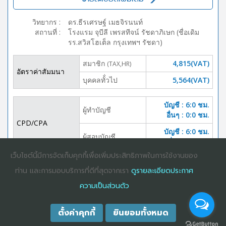
วิทยากร
:
ดร.ธีรเศรษฐ์ เมธจิรนนท์
สถานที่
:
โรงแรม จุบีลี เพรสทีจน์ รัชดาภิเษก (ชื่อเดิม
รร.สวิสโฮเต็ล กรุงเทพฯ รัชดา)
สมาชิก
4,815(VAT)
(TAX,HR)
อัตราค่าสัมมนา
บุคคลทั้่วไป
5,564(VAT)
บัญชี : 6:0 ชม.
ผู้ทำบัญชี
อื่นๆ : 0:0 ชม.
CPD/CPA
บัญชี : 6:0 ชม.
ผู้สอบบัญชี
อื่นๆ :0:0 ชม.
เว็บไซต์นี้มีการจัดเก็บคุกกี้เพื่อเพิ่มประสิทธิภาพในการใช้งานของ
DOWNLOAD
ปิดจอง
ท่าน และการมอบบริการที่ดีที่สุดจากเรา
ดูรายละเอียดประกาศ
BROCHURE
ความเป็นส่วนตัว
ตั้งค่าคุกกี้
ยินยอมทั้งหมด
COPYRIGHT ©2025
DHARMNITI SEMINAR AND TRAINING CO., LTD
ALL
RIGHTS RESERVED. E-COMMERCIAL REGISTRATION 0105529026680