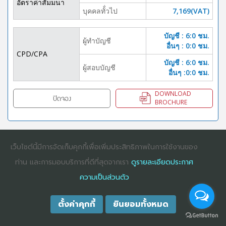
อัตราค่าสัมมนา
บุคคลทั้่วไป
7,169(VAT)
บัญชี : 6:0 ชม.
ผู้ทำบัญชี
อื่นๆ : 0:0 ชม.
CPD/CPA
บัญชี : 6:0 ชม.
ผู้สอบบัญชี
อื่นๆ :0:0 ชม.
DOWNLOAD
ปิดจอง
BROCHURE
เว็บไซต์นี้มีการจัดเก็บคุกกี้เพื่อเพิ่มประสิทธิภาพในการใช้งานของ
COPYRIGHT ©2025
DHARMNITI SEMINAR AND TRAINING CO., LTD
ALL
RIGHTS RESERVED. E-COMMERCIAL REGISTRATION 0105529026680
ท่าน และการมอบบริการที่ดีที่สุดจากเรา
ดูรายละเอียดประกาศ
ความเป็นส่วนตัว
ตั้งค่าคุกกี้
ยินยอมทั้งหมด