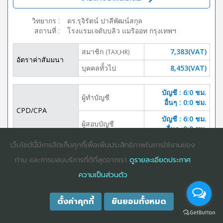
วิทยากร
:
ดร.รุจิรัตน์ ปาลีพัฒน์สกุล
สถานที่
:
โรงแรมเจดับบลิว แมริออท กรุงเทพฯ
สมาชิก
7,383(VAT)
(TAX,HR)
อัตราค่าสัมมนา
บุคคลทั้่วไป
8,453(VAT)
บัญชี : 6:0 ชม.
ผู้ทำบัญชี
อื่นๆ : 0:0 ชม.
CPD/CPA
บัญชี : 6:0 ชม.
ผู้สอบบัญชี
อื่นๆ :0:0 ชม.
เว็บไซต์นี้มีการจัดเก็บคุกกี้เพื่อเพิ่มประสิทธิภาพในการใช้งานของ
DOWNLOAD
ปิดจอง
BROCHURE
ท่าน และการมอบบริการที่ดีที่สุดจากเรา
ดูรายละเอียดประกาศ
ความเป็นส่วนตัว
ตั้งค่าคุกกี้
ยินยอมทั้งหมด
COPYRIGHT ©2025
DHARMNITI SEMINAR AND TRAINING CO., LTD
ALL
RIGHTS RESERVED. E-COMMERCIAL REGISTRATION 0105529026680