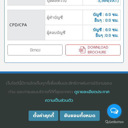
บุคคลทั้่วไป
5,564(VAT)
บัญชี : 6:0 ชม.
ผู้ทำบัญชี
อื่นๆ : 0:0 ชม.
CPD/CPA
บัญชี : 6:0 ชม.
ผู้สอบบัญชี
อื่นๆ :0:0 ชม.
DOWNLOAD
ปิดจอง
BROCHURE
COPYRIGHT ©2025
DHARMNITI SEMINAR AND TRAINING CO., LTD
ALL
RIGHTS RESERVED. E-COMMERCIAL REGISTRATION 0105529026680
เว็บไซต์นี้มีการจัดเก็บคุกกี้เพื่อเพิ่มประสิทธิภาพในการใช้งานของ
ท่าน และการมอบบริการที่ดีที่สุดจากเรา
ดูรายละเอียดประกาศ
ความเป็นส่วนตัว
ตั้งค่าคุกกี้
ยินยอมทั้งหมด