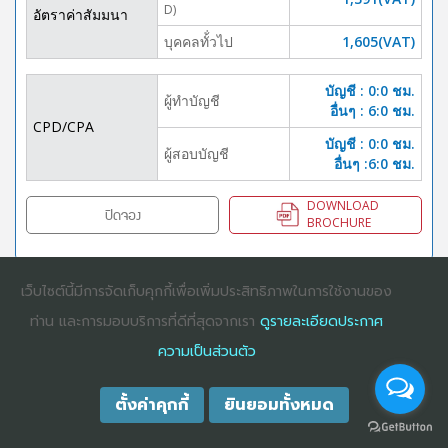
D)
อัตราค่าสัมมนา
บุคคลทั้่วไป
1,605(VAT)
บัญชี : 0:0 ชม.
ผู้ทำบัญชี
อื่นๆ : 6:0 ชม.
CPD/CPA
บัญชี : 0:0 ชม.
ผู้สอบบัญชี
อื่นๆ :6:0 ชม.
DOWNLOAD
ปิดจอง
BROCHURE
เว็บไซต์นี้มีการจัดเก็บคุกกี้เพื่อเพิ่มประสิทธิภาพในการใช้งานของ
COPYRIGHT ©2025
DHARMNITI SEMINAR AND TRAINING CO., LTD
ALL
ท่าน และการมอบบริการที่ดีที่สุดจากเรา
ดูรายละเอียดประกาศ
RIGHTS RESERVED. E-COMMERCIAL REGISTRATION 0105529026680
ความเป็นส่วนตัว
ตั้งค่าคุกกี้
ยินยอมทั้งหมด