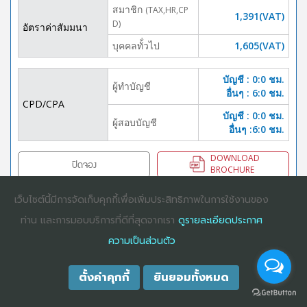
สมาชิก
(TAX,HR,CP
1,391(VAT)
D)
อัตราค่าสัมมนา
บุคคลทั้่วไป
1,605(VAT)
บัญชี : 0:0 ชม.
ผู้ทำบัญชี
อื่นๆ : 6:0 ชม.
CPD/CPA
บัญชี : 0:0 ชม.
ผู้สอบบัญชี
อื่นๆ :6:0 ชม.
DOWNLOAD
ปิดจอง
BROCHURE
เว็บไซต์นี้มีการจัดเก็บคุกกี้เพื่อเพิ่มประสิทธิภาพในการใช้งานของ
ท่าน และการมอบบริการที่ดีที่สุดจากเรา
ดูรายละเอียดประกาศ
COPYRIGHT ©2025
DHARMNITI SEMINAR AND TRAINING CO., LTD
ALL
ความเป็นส่วนตัว
RIGHTS RESERVED. E-COMMERCIAL REGISTRATION 0105529026680
ตั้งค่าคุกกี้
ยินยอมทั้งหมด