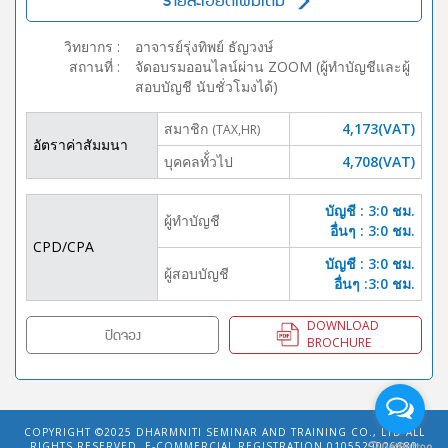
รายละเอียดเพิ่มเติม
วิทยากร
:
อาจารย์รุ่งทิพย์ ธัญวงษ์
สถานที่
:
จัดอบรมออนไลน์ผ่าน ZOOM (ผู้ทำบัญชีและผู้
สอบบัญชี นับชั่วโมงได้)
สมาชิก
4,173(VAT)
(TAX,HR)
อัตราค่าสัมมนา
บุคคลทั้่วไป
4,708(VAT)
บัญชี : 3:0 ชม.
ผู้ทำบัญชี
อื่นๆ : 3:0 ชม.
CPD/CPA
บัญชี : 3:0 ชม.
ผู้สอบบัญชี
อื่นๆ :3:0 ชม.
DOWNLOAD
ปิดจอง
BROCHURE
COPYRIGHT ©2025
DHARMNITI SEMINAR AND TRAINING CO., LTD
ALL
RIGHTS RESERVED. E-COMMERCIAL REGISTRATION 0105529026680