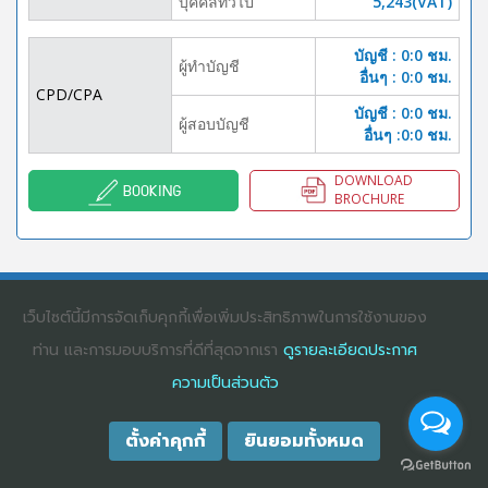
บุคคลทั้่วไป
5,243(VAT)
บัญชี : 0:0 ชม.
ผู้ทำบัญชี
อื่นๆ : 0:0 ชม.
CPD/CPA
บัญชี : 0:0 ชม.
ผู้สอบบัญชี
อื่นๆ :0:0 ชม.
DOWNLOAD
BOOKING
BROCHURE
COPYRIGHT ©2025
DHARMNITI SEMINAR AND TRAINING CO., LTD
ALL
RIGHTS RESERVED. E-COMMERCIAL REGISTRATION 0105529026680
เว็บไซต์นี้มีการจัดเก็บคุกกี้เพื่อเพิ่มประสิทธิภาพในการใช้งานของ
ท่าน และการมอบบริการที่ดีที่สุดจากเรา
ดูรายละเอียดประกาศ
ความเป็นส่วนตัว
ตั้งค่าคุกกี้
ยินยอมทั้งหมด