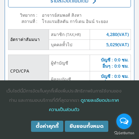
รายละเอียดเพิ่มเติม
วิทยากร
:
อาจารย์สมพงศ์ สิงหา
สถานที่
:
โรงแรมฮิลตัน การ์เดน อินน์ ระยอง
สมาชิก
4,280(VAT)
(TAX,HR)
อัตราค่าสัมมนา
บุคคลทั้่วไป
5,029(VAT)
บัญชี : 0:0 ชม.
ผู้ทำบัญชี
อื่นๆ : 0:0 ชม.
CPD/CPA
บัญชี : 0:0 ชม.
ผู้สอบบัญชี
อื่นๆ :0:0 ชม.
เว็บไซต์นี้มีการจัดเก็บคุกกี้เพื่อเพิ่มประสิทธิภาพในการใช้งานของ
DOWNLOAD
BOOKING
ท่าน และการมอบบริการที่ดีที่สุดจากเรา
ดูรายละเอียดประกาศ
BROCHURE
ความเป็นส่วนตัว
ตั้งค่าคุกกี้
ยินยอมทั้งหมด
COPYRIGHT ©2025
DHARMNITI SEMINAR AND TRAINING CO., LTD
ALL
RIGHTS RESERVED. E-COMMERCIAL REGISTRATION 0105529026680