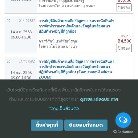
฿7,000
อาจารย์สรญา บุญส่งประเสริฐ
โรงแรมเจดับบลิว แมริออท กรุงเทพฯ
ปิดจอง
การบัญชีสินค้าคงเหลือ ปัญหาการตรวจนับสินค้า
19
21/10758P
การจัดทำรายงานสินค้าและวัตถุดิบพร้อมแนว
ปฏิบัติทางบัญชีที่ถูกต้อง
14 ส.ค. 2568
฿5,200
09.00-16.30
฿4,500
ดร.รุจิรัตน์ ปาลีพัฒน์สกุล
โรงแรมโนโวเทล บางนา
ปิดจอง
การบัญชีสินค้าคงเหลือ ปัญหาการตรวจนับสินค้า
20
21/10758Z
การจัดทำรายงานสินค้าและวัตถุดิบพร้อมแนว
ปฏิบัติทางบัญชีที่ถูกต้อง (จัดอบรมออนไลน์ผ่าน
14 ส.ค. 2568
ZOOM)
09.00-16.30
฿4,300
฿3,800
ดร.รุจิรัตน์ ปาลีพัฒน์สกุล
เว็บไซต์นี้มีการจัดเก็บคุกกี้เพื่อเพิ่มประสิทธิภาพในการใช้งานของ
จัดอบรมออนไลน์ผ่าน ZOOM (ผู้ทำบัญชีและผู้สอบ
บัญชี นับชั่วโมงได้)
ท่าน และการมอบบริการที่ดีที่สุดจากเรา
ดูรายละเอียดประกาศ
ปิดจอง
ความเป็นส่วนตัว
ตั้งค่าคุกกี้
ยินยอมทั้งหมด
COPYRIGHT ©2025
DHARMNITI SEMINAR AND TRAINING CO., LTD
ALL
RIGHTS RESERVED. E-COMMERCIAL REGISTRATION 0105529026680