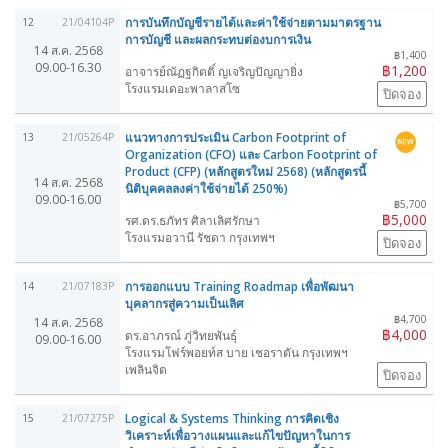
การบันทึกบัญชีรายได้และค่าใช้จ่ายตามมาตรฐาน
12
21/04104P
การบัญชี และผลกระทบต่องบการเงิน
14 ส.ค. 2568
฿1,400
09.00-16.30
฿1,200
อาจารย์ณัฏฐกิตติ์ ญเจริญปัญญายิ่ง
โรงแรมเดอะพาลาสโซ
ปิดจอง
แนวทางการประเมิน Carbon Footprint of
13
21/05264P
Organization (CFO) และ Carbon Footprint of
Product (CFP) (หลักสูตรใหม่ 2568) (หลักสูตรนี้
14 ส.ค. 2568
นิติบุคคลลงค่าใช้จ่ายได้ 250%)
09.00-16.00
฿5,700
฿5,000
รศ.ดร.ธภัทร ศิลาเลิศรักษา
โรงแรมอวานี รัชดา กรุงเทพฯ
ปิดจอง
การออกแบบ Training Roadmap เพื่อพัฒนา
14
21/07183P
บุคลากรสู่ความเป็นเลิศ
฿4,700
14 ส.ค. 2568
฿4,000
ดร.อาภรณ์ ภู่วิทยพันธุ์
09.00-16.00
โรงแรมโฟร์พอยท์ส บาย เชอราตัน กรุงเทพฯ
เพลินจิต
ปิดจอง
Logical & Systems Thinking การคิดเชิง
15
21/07275P
วิเคราะห์เพื่อวางแผนและแก้ไขปัญหาในการ