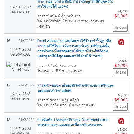
ทำงานอย่างมีประสิทธิภาพ (หลักสูตรนี้นิติบุคคลลง
ค่าใช้จ่ายได้ 250%)
14 ส.ค. 2568
฿4,700
09.00-16.00
฿4,000
อาจารย์พิพัฒน์ ตั้งชูทวีทรัพย์
โรงแรมโฟร์พอยท์ส บาย เชอราตัน กรุงเทพฯ
เพลินจิต
ปิดจอง
Excel Advanced เทคนิคการใช้ Excel ขั้นสูง เพื่อ
16
21/07708P
ประยุกต์ใช้ในการจัดการและวิเคราะห์ข้อมูลเพื่อ
14 ส.ค. 2568
การทำงานที่หลากหลายได้อย่างมีประสิทธิภาพ
09.00-16.00
(หลักสูตรนี้นิติบุคคลลงค่าใช้จ่ายได้ 250%)
฿4,900
฿4,200
อาจารย์สำเริง ยิ่งถาวรสุข
โรงแรมอวานี รัชดา กรุงเทพฯ
ปิดจอง
การตรวจสอบภาษีของสรรพากรจากงบการเงินและ
17
21/08032P
ระบบเอกสารทางบัญชี
14 ส.ค. 2568
฿5,700
09.00-16.30
฿5,000
อาจารย์ชลลดา ฟูวัฒนศิลป์
โรงแรม อีสติน แกรนด์ สาทร กรุงเทพฯ
ปิดจอง
การจัดทำ Transfer Pricing Documentation
18
21/08322P
รองรับการตรวจสอบและชี้แจงกับสรรพากร
14 ส.ค. 2568
฿8,000
09.00-16.30