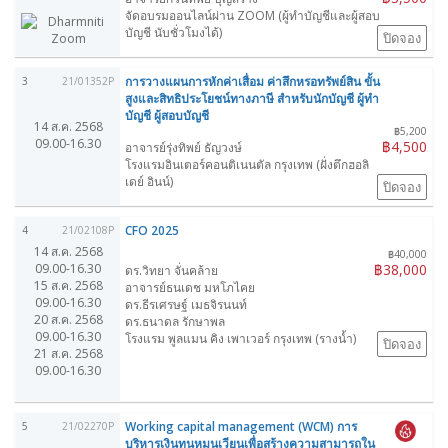
จัดอบรมออนไลน์ผ่าน ZOOM (ผู้ทำบัญชีและผู้สอบ
บัญชี นับชั่วโมงได้)
ปิดจอง
การวางแผนการหักค่าเสื่อม ค่าสึกหรอทรัพย์สิน ขั้น
3
21/01352P
สูงและสิทธิประโยชน์ทางภาษี สำหรับนักบัญชี ผู้ทำ
บัญชี ผู้สอบบัญชี
14 ส.ค. 2568
฿5,200
09.00-16.30
฿4,500
อาจารย์รุ่งทิพย์ ธัญวงษ์
โรงแรมอินเตอร์คอนติเนนตัล กรุงเทพ (ฝั่งตึกฮอลิ
เดย์ อินน์)
ปิดจอง
CFO 2025
4
21/02108P
14 ส.ค. 2568
฿40,000
09.00-16.30
฿38,000
ดร.วิทยา จั่นคล้าย
15 ส.ค. 2568
อาจารย์ธนเดช มหโภไคย
09.00-16.30
ดร.ธีรเศรษฐ์ เมธจิรนนท์
20 ส.ค. 2568
ดร.ธนาดล รักษาพล
09.00-16.30
โรงแรม พูลแมน คิง เพาเวอร์ กรุงเทพ (รางน้ำ)
ปิดจอง
21 ส.ค. 2568
09.00-16.30
Working capital management (WCM) การ
5
21/02270P
บริหารเงินทุนหมุนเวียนเพื่อสร้างความสามารถใน