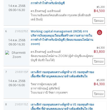
การทำกำไรสำหรับนักบัญชี
14 ส.ค. 2568
฿5,200
09.00-16.30
฿4,500
ดร.ธีรเศรษฐ์ เมธจิรนนท์
โรงแรมอินเตอร์คอนติเนนตัล กรุงเทพ (ฝั่งตึกฮอลิ
เดย์ อินน์)
ปิดจอง
Working capital management (WCM) การ
6
21/02270Z
บริหารเงินทุนหมุนเวียนเพื่อสร้างความสามารถใน
การทำกำไรสำหรับนักบัญชี (จัดอบรมออนไลน์ผ่าน
14 ส.ค. 2568
zoom)
09.00-16.30
฿4,300
฿3,800
ดร.ธีรเศรษฐ์ เมธจิรนนท์
จัดอบรมออนไลน์ผ่าน ZOOM (ผู้ทำบัญชีและผู้สอบ
บัญชี นับชั่วโมงได้)
ปิดจอง
เจาะลึก!! กองทุนสงเคราะห์ลูกจ้าง VS กองทุนสำรอง
7
21/03115P
เลี้ยงชีพ ที่ฝ่ายบุคคลและนายจ้างต้องตัดสินใจ
฿5,000
14 ส.ค. 2568
฿4,300
วิทยากรผู้ทรงคุณวุฒิ
09.00-16.00
อาจารย์กฤษฎ์ อุทัยรัตน์
โรงแรมอวานี รัชดา กรุงเทพฯ
ปิดจอง
เจาะลึก!! กองทุนสงเคราะห์ลูกจ้าง VS กองทุนสำรอง
8
21/03115Z
เลี้ยงชีพ ที่ฝ่ายบุคคลและนายจ้างต้องตัดสินใจ (จัด