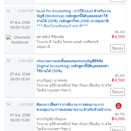
Excel for Accounting : การใช้ Excel สำหรับงาน
12
21/05118P
บัญชี (Workshop) (หลักสูตรนี้นิติบุคคลลงค่าใช้
จ่ายได้ 250%) (หลักสูตรใหม่ 2568) (จ.ปทุมธานี)
07 พ.ย. 2568
***เลื่อนโปรดติดต่อเจ้าหน้าที่***
09.00-16.30
฿5,200
฿4,500
ผศ.สุรัตน์ ลีรัตนชัย
โรงแรม ดิ ไอเดิล โฮเทล แอนด์ เรสซิเดนซ์
ปทุมธานี
ปิดจอง
กระบวนการและขั้นตอนของระบบบัญชีดิจิทัล
13
21/05180P
(Digital Accounting) (หลักสูตรนี้นิติบุคคลลงค่า
ใช้จ่ายได้ 250%)
07 พ.ย. 2568
฿5,200
09.00-16.30
฿4,500
ดร.อรัญญา นาคหล่อ
โรงแรม จุบีลี เพรสทีจน์ รัชดาภิเษก (ชื่อเดิม รร.สวิส
โฮเต็ล กรุงเทพฯ รัชดา)
ปิดจอง
ศิลปะการสื่อสาร การสั่งงาน การสอนงาน การ
14
21/07206P
ควบคุมงาน การมอบหมายงาน สำหรับหัวหน้างาน
฿4,700
07 พ.ย. 2568
฿4,000
ดร.ขวัญชัย เกิดอุบล
09.00-16.00
โรงแรม จุบีลี เพรสทีจน์ รัชดาภิเษก (ชื่อเดิม รร.สวิส
โฮเต็ล กรุงเทพฯ รัชดา)
ปิดจอง