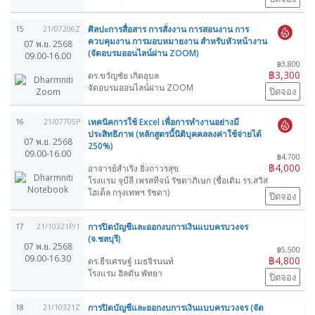
ศิลปะการสื่อสาร การสั่งงาน การสอนงาน การ
15
21/07206Z
ควบคุมงาน การมอบหมายงาน สำหรับหัวหน้างาน
07 พ.ย. 2568
(จัดอบรมออนไลน์ผ่าน ZOOM)
09.00-16.00
฿3,800
฿3,300
ดร.ขวัญชัย เกิดอุบล
จัดอบรมออนไลน์ผ่าน ZOOM
ปิดจอง
เทคนิคการใช้ Excel เพื่อการทำงานอย่างมี
16
21/07705P
ประสิทธิภาพ (หลักสูตรนี้นิติบุคคลลงค่าใช้จ่ายได้
07 พ.ย. 2568
250%)
09.00-16.00
฿4,700
฿4,000
อาจารย์สำเริง ยิ่งถาวรสุข
โรงแรม จุบีลี เพรสทีจน์ รัชดาภิเษก (ชื่อเดิม รร.สวิส
โฮเต็ล กรุงเทพฯ รัชดา)
ปิดจอง
การปิดบัญชีและออกงบการเงินแบบครบวงจร
17
21/10321P/1
(จ.ชลบุรี)
07 พ.ย. 2568
฿5,500
09.00-16.30
฿4,800
ดร.ธีรเศรษฐ์ เมธจิรนนท์
โรงแรม ฮิลตัน พัทยา
ปิดจอง
การปิดบัญชีและออกงบการเงินแบบครบวงจร (จัด
18
21/10321Z