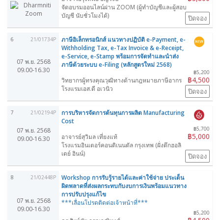
จัดอบรมออนไลน์ผ่าน ZOOM (ผู้ทำบัญชีและผู้สอบ
บัญชี นับชั่วโมงได้)
ปิดจอง
ภาษีอิเล็กทรอนิกส์ แนวทางปฏิบัติ e-Payment, e-
6
21/01734P
Withholding Tax, e-Tax Invoice & e-Receipt,
e-Service, e-Stamp พร้อมการจัดทำและนำส่ง
07 พ.ย. 2568
ภาษีด้วยระบบ e-Filing (หลักสูตรใหม่ 2568)
09.00-16.30
฿5,200
฿4,500
วิทยากรผู้ทรงคุณวุฒิทางด้านกฎหมายภาษีอากร
โรงแรมเอส.ดี อเวนิว
ปิดจอง
การบริหารจัดการต้นทุนการผลิต Manufacturing
7
21/02194P
Cost
฿5,700
07 พ.ย. 2568
฿5,000
อาจารย์สุวิมล เที่ยงแท้
09.00-16.30
โรงแรมอินเตอร์คอนติเนนตัล กรุงเทพ (ฝั่งตึกฮอลิ
เดย์ อินน์)
ปิดจอง
Workshop การรับรู้รายได้และค่าใช้จ่าย ประเด็น
8
21/02448P
ผิดพลาดที่ส่งผลกระทบกับงบการเงินพร้อมแนวทาง
การปรับปรุงแก้ไข
07 พ.ย. 2568
***เลื่อนโปรดติดต่อเจ้าหน้าที่***
09.00-16.30
฿5,200