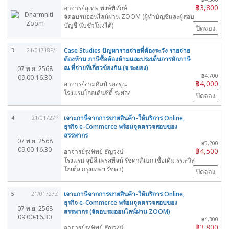
฿3,800
อาจารย์สุเทพ พงษ์พิทักษ์
จัดอบรมออนไลน์ผ่าน ZOOM (ผู้ทำบัญชีและผู้สอบ
บัญชี นับชั่วโมงได้)
ปิดจอง
Case Studies ปัญหารายจ่ายที่ต้องระวัง รายจ่าย
3
21/01718P/1
ต้องห้าม ภาษีซื้อต้องห้ามและประเด็นการหักภาษี
ณ ที่จ่ายที่เกี่ยวข้องกัน (จ.ระยอง)
07 พ.ย. 2568
฿4,700
09.00-16.30
฿4,000
อาจารย์งามศิลป์ รองขุน
โรงแรมโกลเด้นซิตี้ ระยอง
ปิดจอง
เจาะภาษีจากการขายสินค้า-ให้บริการ Online,
4
21/01727P
ธุรกิจ e-Commerce พร้อมจุดตรวจสอบของ
สรรพากร
07 พ.ย. 2568
฿5,200
09.00-16.30
฿4,500
อาจารย์รุ่งทิพย์ ธัญวงษ์
โรงแรม จุบีลี เพรสทีจน์ รัชดาภิเษก (ชื่อเดิม รร.สวิส
โฮเต็ล กรุงเทพฯ รัชดา)
ปิดจอง
เจาะภาษีจากการขายสินค้า-ให้บริการ Online,
5
21/01727Z
ธุรกิจ e-Commerce พร้อมจุดตรวจสอบของ
07 พ.ย. 2568
สรรพากร (จัดอบรมออนไลน์ผ่าน ZOOM)
09.00-16.30
฿4,300
฿3,800
อาจารย์รุ่งทิพย์ ธัญวงษ์