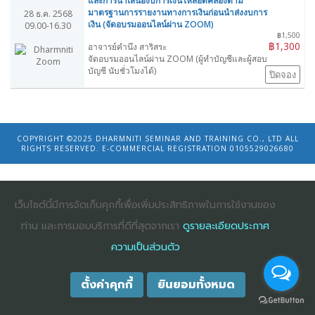
และการนำเสนองบการเงินให้สอดคล้องตาม
มาตรฐานการรายงานทางการเงินก่อนนำส่งงบการ
28 ธ.ค. 2568
เงิน (จัดอบรมออนไลน์ผ่าน ZOOM)
09.00-16.30
฿1,500
฿1,300
อาจารย์คำนึง สาริสระ
จัดอบรมออนไลน์ผ่าน ZOOM (ผู้ทำบัญชีและผู้สอบ
บัญชี นับชั่วโมงได้)
ปิดจอง
COPYRIGHT ©2025
DHARMNITI SEMINAR AND TRAINING CO., LTD
ALL
RIGHTS RESERVED. E-COMMERCIAL REGISTRATION 0105529026680
เว็บไซต์นี้มีการจัดเก็บคุกกี้เพื่อเพิ่มประสิทธิภาพในการใช้งานของ
ท่าน และการมอบบริการที่ดีที่สุดจากเรา
ดูรายละเอียดประกาศ
ความเป็นส่วนตัว
ตั้งค่าคุกกี้
ยินยอมทั้งหมด