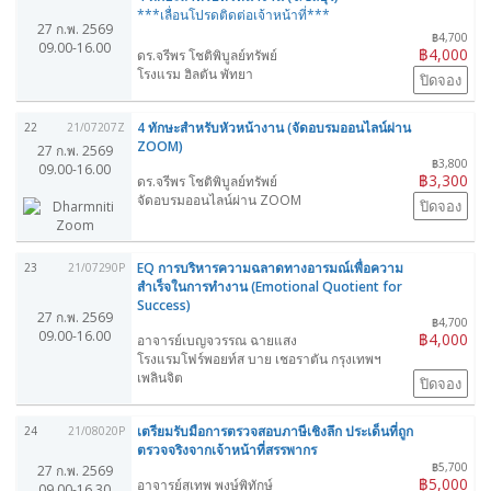
***เลื่อนโปรดติดต่อเจ้าหน้าที่***
27 ก.พ. 2569
฿4,700
09.00-16.00
฿4,000
ดร.จรีพร โชติพิบูลย์ทรัพย์
โรงแรม ฮิลตัน พัทยา
ปิดจอง
4 ทักษะสำหรับหัวหน้างาน (จัดอบรมออนไลน์ผ่าน
22
21/07207Z
ZOOM)
27 ก.พ. 2569
฿3,800
09.00-16.00
฿3,300
ดร.จรีพร โชติพิบูลย์ทรัพย์
จัดอบรมออนไลน์ผ่าน ZOOM
ปิดจอง
EQ การบริหารความฉลาดทางอารมณ์เพื่อความ
23
21/07290P
สำเร็จในการทำงาน (Emotional Quotient for
Success)
27 ก.พ. 2569
฿4,700
09.00-16.00
฿4,000
อาจารย์เบญจวรรณ ฉายแสง
โรงแรมโฟร์พอยท์ส บาย เชอราตัน กรุงเทพฯ
เพลินจิต
ปิดจอง
เตรียมรับมือการตรวจสอบภาษีเชิงลึก ประเด็นที่ถูก
24
21/08020P
ตรวจจริงจากเจ้าหน้าที่สรรพากร
฿5,700
27 ก.พ. 2569
฿5,000
อาจารย์สุเทพ พงษ์พิทักษ์
09.00-16.30