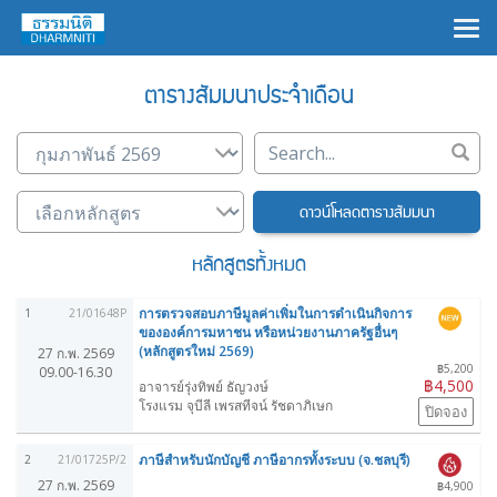
×
ตารางสัมมนาประจำเดือน
ดาวน์โหลดตารางสัมมนา
หลักสูตรทั้งหมด
การตรวจสอบภาษีมูลค่าเพิ่มในการดำเนินกิจการ
1
21/01648P
ขององค์การมหาชน หรือหน่วยงานภาครัฐอื่นๆ
(หลักสูตรใหม่ 2569)
27 ก.พ. 2569
฿5,200
09.00-16.30
฿4,500
อาจารย์รุ่งทิพย์ ธัญวงษ์
โรงแรม จุบีลี เพรสทีจน์ รัชดาภิเษก
ปิดจอง
ภาษีสำหรับนักบัญชี ภาษีอากรทั้งระบบ (จ.ชลบุรี)
2
21/01725P/2
27 ก.พ. 2569
฿4,900