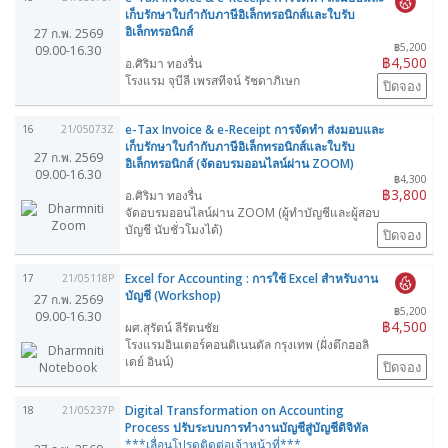
เก็บรักษาใบกำกับภาษีอิเล็กทรอนิกส์และใบรับ
อิเล็กทรอนิกส์
27 ก.พ. 2569
฿5,200
09.00-16.30
฿4,500
อ.ศิริมา ทองรื่น
โรงแรม จุบีลี เพรสทีจน์ รัชดาภิเษก
ปิดจอง
e-Tax Invoice & e-Receipt การจัดทำ ส่งมอบและ
16
21/05073Z
เก็บรักษาใบกำกับภาษีอิเล็กทรอนิกส์และใบรับ
27 ก.พ. 2569
อิเล็กทรอนิกส์ (จัดอบรมออนไลน์ผ่าน ZOOM)
09.00-16.30
฿4,300
฿3,800
อ.ศิริมา ทองรื่น
จัดอบรมออนไลน์ผ่าน ZOOM (ผู้ทำบัญชีและผู้สอบ
บัญชี นับชั่วโมงได้)
ปิดจอง
Excel for Accounting : การใช้ Excel สำหรับงาน
17
21/05118P
บัญชี (Workshop)
27 ก.พ. 2569
฿5,200
09.00-16.30
฿4,500
ผศ.สุรัตน์ ลีรัตนชัย
โรงแรมอินเตอร์คอนติเนนตัล กรุงเทพ (ฝั่งตึกฮอลิ
เดย์ อินน์)
ปิดจอง
Digital Transformation on Accounting
18
21/05237P
Process ปรับระบบการทำงานบัญชีสู่บัญชีดิจิทัล
***เลื่อนโปรดติดต่อเจ้าหน้าที่***