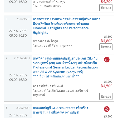
฿4,200
09.00-16.30
อาจารย์งามศิลป์ รองขุน
โรงแรม ฮิลตัน พัทยา
ปิดจอง
การจัดทำรายงานทางการเงินสำหรับผู้บริหารอย่าง
3
21/02159P
มีประสิทธิผล โดยพัฒนาทักษะการนำเสนอ
Financial Highlights and Performance
27 ก.พ. 2569
Highlights
09.00-16.30
฿5,500
฿4,800
ดร.องอาจ สิงโตกุล
โรงแรมอวานี รัชดา กรุงเทพฯ
ปิดจอง
เทคนิคการกระทบยอดบัญชีแยกประเภท (GL) กับ
4
21/02434P/1
ระบบลูกหนี้ (AR) และเจ้าหนี้ (AP) อย่างมืออาชีพ
Professional General Ledger Reconciliation
with AR & AP Systems (จ.ปทุมธานี)
27 ก.พ. 2569
***เลื่อนโปรดติดต่อเจ้าหน้าที่***
09.00-16.30
฿5,200
฿4,500
อาจารย์สุวิมล เที่ยงแท้
โรงแรม ดิ ไอเดิล โฮเทล แอนด์ เรสซิเดนซ์
ปทุมธานี
ปิดจอง
ยกระดับบัญชี GL Accountants เพื่อสร้าง
5
21/02455P
มาตรฐานและเพิ่มคุณค่างานบัญชี
27 ก.พ. 2569
฿5,200