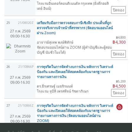
โรงแรมอินเตอร์คอนติเนนตัล กรุงเทพ (ฝั่งตึกฮอลิ
เดย์ อินน์)
ปิดจอง
เตรียมรับมือการตรวจสอบภาษีเชิงลึก ประเด็นที่ถูก
25
21/08020Z
ตรวจจริงจากเจ้าหน้าที่สรรพากร (จัดอบรมออนไลน์
27 ก.พ. 2569
ผ่าน Zoom)
09.00-16.30
฿4,800
฿4,300
อาจารย์สุเทพ พงษ์พิทักษ์
จัดอบรมออนไลน์ผ่าน ZOOM (ผู้ทำบัญชีและผู้สอบ
บัญชี นับชั่วโมงได้)
ปิดจอง
การทุจริตในการจัดทำงบการเงิน หลักการ วิเคราะห์
26
21/10866P
ป้องกัน และเปิดเผยให้สอดคล้องกับมาตรฐานการ
รายงานทางการเงิน
27 ก.พ. 2569
฿5,200
09.00-16.30
฿4,500
ดร.ธีรเศรษฐ์ เมธจิรนนท์
โรงแรม จุบีลี เพรสทีจน์ รัชดาภิเษก
ปิดจอง
การทุจริตในการจัดทำงบการเงิน หลักการ วิเคราะห์
27
21/10866Z
ป้องกัน และเปิดเผยให้สอดคล้องกับมาตรฐานการ
รายงานทางการเงิน (จัดอบรมออนไลน์ผ่าน
27 ก.พ. 2569
ZOOM)
09.00-16.30
฿4,300
฿3,800
ดร.ธีรเศรษฐ์ เมธจิรนนท์