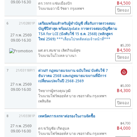
09.00-16.30
฿4,500
ดร.วรกร แช่มเมืองปัก
โรงแรมอวานี รัชดา กรุงเทพฯ
ปิดจอง
เตรียมพร้อมสำหรับผู้ทำบัญชี เพื่อรับการตรวจสอบ
6
21/02801P
บัญชีปีล่าสุด พร้อมUpdate การตรวจสอบบัญชีตาม
TSA for LCE (บังคับใช้ 15 ธ.ค. 2568) (หลักสูตร
27 ก.พ. 2569
ใหม่ 2569)
***เลื่อนโปรดติดต่อเจ้าหน้าที่***
09.00-16.30
฿5,200
฿4,500
ผศ.ดร.สมชาย เลิศภิรมย์สุข
โรงแรมโนโวเทล บางนา
ปิดจอง
ด่วน!!! กฎหมายแรงงาน ฉบับใหม่ บังคับใช้ 7
7
21/03118P/1
ธันวาคม 2568 และกฎหมายแรงงานที่มีการ
เปลี่ยนแปลงในปี 2568-2569
27 ก.พ. 2569
฿5,000
09.00-16.00
฿4,300
วิทยากรผู้ทรงคุณวุฒิ
โรงแรมโฟร์พอยท์ส บาย เชอราตัน กรุงเทพฯ
เพลินจิต
ปิดจอง
เทคนิคการเจรจาต่อรองในงานจัดซื้อ
8
21/03381P
฿4,700
27 ก.พ. 2569
฿4,000
ดร.ขวัญชัย เกิดอุบล
09.00-16.00
โรงแรมโฟร์พอยท์ส บาย เชอราตัน กรุงเทพฯ