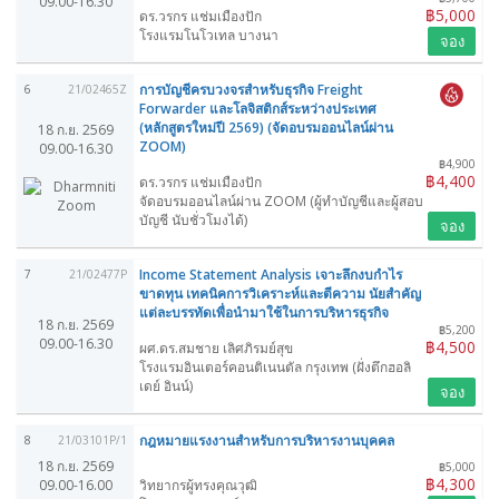
09.00-16.30
฿5,000
ดร.วรกร แช่มเมืองปัก
โรงแรมโนโวเทล บางนา
จอง
การบัญชีครบวงจรสำหรับธุรกิจ Freight
6
21/02465Z
Forwarder และโลจิสติกส์ระหว่างประเทศ
(หลักสูตรใหม่ปี 2569) (จัดอบรมออนไลน์ผ่าน
18 ก.ย. 2569
ZOOM)
09.00-16.30
฿4,900
฿4,400
ดร.วรกร แช่มเมืองปัก
จัดอบรมออนไลน์ผ่าน ZOOM (ผู้ทำบัญชีและผู้สอบ
บัญชี นับชั่วโมงได้)
จอง
Income Statement Analysis เจาะลึกงบกำไร
7
21/02477P
ขาดทุน เทคนิคการวิเคราะห์และตีความ นัยสำคัญ
แต่ละบรรทัดเพื่อนำมาใช้ในการบริหารธุรกิจ
18 ก.ย. 2569
฿5,200
09.00-16.30
฿4,500
ผศ.ดร.สมชาย เลิศภิรมย์สุข
โรงแรมอินเตอร์คอนติเนนตัล กรุงเทพ (ฝั่งตึกฮอลิ
เดย์ อินน์)
จอง
กฎหมายแรงงานสำหรับการบริหารงานบุคคล
8
21/03101P/1
18 ก.ย. 2569
฿5,000
฿4,300
09.00-16.00
วิทยากรผู้ทรงคุณวุฒิ