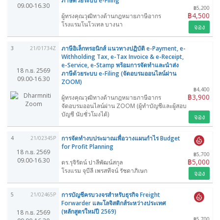
ภาษีด้วยระบบ e-Filing
09.00-16.30
฿5,200
฿4,500
ผู้ทรงคุณวุฒิทางด้านกฎหมายภาษีอากร
โรงแรมโนโวเทล บางนา
จอง
ภาษีอิเล็กทรอนิกส์ แนวทางปฏิบัติ e-Payment, e-
3
21/01734Z
Withholding Tax, e-Tax Invoice & e-Receipt,
e-Service, e-Stamp พร้อมการจัดทำและนำส่ง
18 ก.ย. 2569
ภาษีด้วยระบบ e-Filing (จัดอบรมออนไลน์ผ่าน
09.00-16.30
ZOOM)
฿4,400
฿3,900
ผู้ทรงคุณวุฒิทางด้านกฎหมายภาษีอากร
จัดอบรมออนไลน์ผ่าน ZOOM (ผู้ทำบัญชีและผู้สอบ
บัญชี นับชั่วโมงได้)
จอง
การจัดทำงบประมาณเพื่อวางแผนกำไร Budget
4
21/02345P
for Profit Planning
18 ก.ย. 2569
฿5,700
09.00-16.30
฿5,000
ดร.รุจิรัตน์ ปาลีพัฒน์สกุล
โรงแรม จุบีลี เพรสทีจน์ รัชดาภิเษก
จอง
การบัญชีครบวงจรสำหรับธุรกิจ Freight
5
21/02465P
Forwarder และโลจิสติกส์ระหว่างประเทศ
(หลักสูตรใหม่ปี 2569)
18 ก.ย. 2569
฿5,700