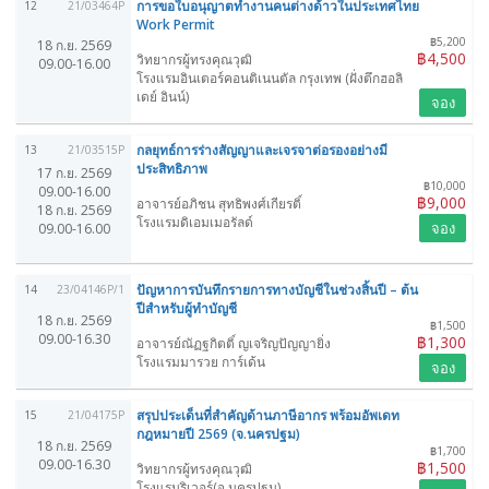
การขอใบอนุญาตทำงานคนต่างด้าวในประเทศไทย
12
21/03464P
Work Permit
฿5,200
18 ก.ย. 2569
฿4,500
วิทยากรผู้ทรงคุณวุฒิ
09.00-16.00
โรงแรมอินเตอร์คอนติเนนตัล กรุงเทพ (ฝั่งตึกฮอลิ
เดย์ อินน์)
จอง
กลยุทธ์การร่างสัญญาและเจรจาต่อรองอย่างมี
13
21/03515P
ประสิทธิภาพ
17 ก.ย. 2569
฿10,000
09.00-16.00
฿9,000
อาจารย์อภิชน สุทธิพงศ์เกียรติ์
18 ก.ย. 2569
โรงแรมดิเอมเมอรัลด์
จอง
09.00-16.00
ปัญหาการบันทึกรายการทางบัญชีในช่วงสิ้นปี – ต้น
14
23/04146P/1
ปีสำหรับผู้ทำบัญชี
18 ก.ย. 2569
฿1,500
09.00-16.30
฿1,300
อาจารย์ณัฏฐกิตติ์ ญเจริญปัญญายิ่ง
โรงแรมมารวย การ์เด้น
จอง
สรุปประเด็นที่สำคัญด้านภาษีอากร พร้อมอัพเดท
15
21/04175P
กฎหมายปี 2569 (จ.นครปฐม)
18 ก.ย. 2569
฿1,700
09.00-16.30
฿1,500
วิทยากรผู้ทรงคุณวุฒิ
โรงแรมริเวอร์(จ.นครปฐม)