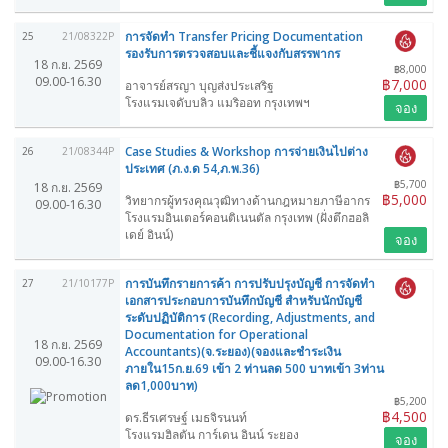
การจัดทำ Transfer Pricing Documentation
25
21/08322P
รองรับการตรวจสอบและชี้แจงกับสรรพากร
18 ก.ย. 2569
฿8,000
09.00-16.30
฿7,000
อาจารย์สรญา บุญส่งประเสริฐ
โรงแรมเจดับบลิว แมริออท กรุงเทพฯ
จอง
Case Studies & Workshop การจ่ายเงินไปต่าง
26
21/08344P
ประเทศ (ภ.ง.ด 54,ภ.พ.36)
฿5,700
18 ก.ย. 2569
฿5,000
วิทยากรผู้ทรงคุณวุฒิทางด้านกฎหมายภาษีอากร
09.00-16.30
โรงแรมอินเตอร์คอนติเนนตัล กรุงเทพ (ฝั่งตึกฮอลิ
เดย์ อินน์)
จอง
การบันทึกรายการค้า การปรับปรุงบัญชี การจัดทำ
27
21/10177P
เอกสารประกอบการบันทึกบัญชี สำหรับนักบัญชี
ระดับปฏิบัติการ (Recording, Adjustments, and
Documentation for Operational
18 ก.ย. 2569
Accountants)(จ.ระยอง)(จองและชำระเงิน
09.00-16.30
ภายใน15ก.ย.69 เข้า 2 ท่านลด 500 บาทเข้า 3ท่าน
ลด1,000บาท)
฿5,200
฿4,500
ดร.ธีรเศรษฐ์ เมธจิรนนท์
โรงแรมฮิลตัน การ์เดน อินน์ ระยอง
จอง