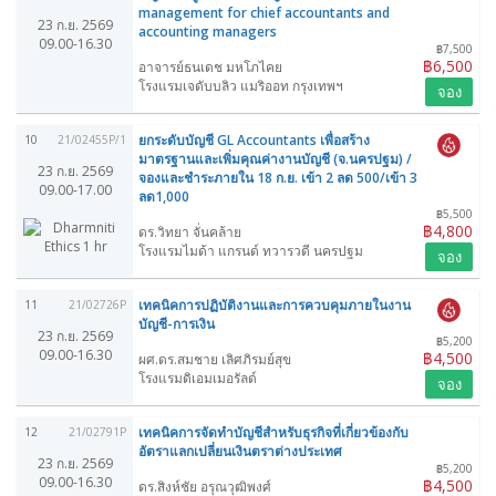
management for chief accountants and
23 ก.ย. 2569
accounting managers
09.00-16.30
฿7,500
฿6,500
อาจารย์ธนเดช มหโภไคย
โรงแรมเจดับบลิว แมริออท กรุงเทพฯ
จอง
ยกระดับบัญชี GL Accountants เพื่อสร้าง
10
21/02455P/1
มาตรฐานและเพิ่มคุณค่างานบัญชี (จ.นครปฐม) /
23 ก.ย. 2569
จองและชำระภายใน 18 ก.ย. เข้า 2 ลด 500/เข้า 3
09.00-17.00
ลด1,000
฿5,500
฿4,800
ดร.วิทยา จั่นคล้าย
โรงแรมไมด้า แกรนด์ ทวารวดี นครปฐม
จอง
เทคนิคการปฏิบัติงานและการควบคุมภายในงาน
11
21/02726P
บัญชี-การเงิน
23 ก.ย. 2569
฿5,200
09.00-16.30
฿4,500
ผศ.ดร.สมชาย เลิศภิรมย์สุข
โรงแรมดิเอมเมอรัลด์
จอง
เทคนิคการจัดทำบัญชีสำหรับธุรกิจที่เกี่ยวข้องกับ
12
21/02791P
อัตราแลกเปลี่ยนเงินตราต่างประเทศ
23 ก.ย. 2569
฿5,200
09.00-16.30
฿4,500
ดร.สิงห์ชัย อรุณวุฒิพงศ์