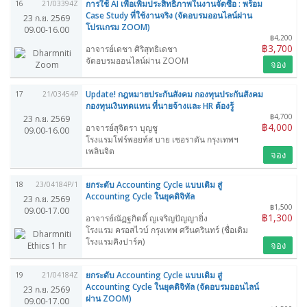
การใช้ AI เพื่อเพิ่มประสิทธิภาพในงานจัดซื้อ : พร้อม
16
21/03394Z
Case Study ที่ใช้งานจริง (จัดอบรมออนไลน์ผ่าน
23 ก.ย. 2569
โปรแกรม ZOOM)
09.00-16.00
฿4,200
฿3,700
อาจารย์เดชา ศิริสุทธิเดชา
จัดอบรมออนไลน์ผ่าน ZOOM
จอง
Update! กฎหมายประกันสังคม กองทุนประกันสังคม
17
21/03454P
กองทุนเงินทดแทน ที่นายจ้างและ HR ต้องรู้
฿4,700
23 ก.ย. 2569
฿4,000
อาจารย์สุจิตรา บุญชู
09.00-16.00
โรงแรมโฟร์พอยท์ส บาย เชอราตัน กรุงเทพฯ
เพลินจิต
จอง
ยกระดับ Accounting Cycle แบบเดิม สู่
18
23/04184P/1
Accounting Cycle ในยุคดิจิทัล
23 ก.ย. 2569
฿1,500
09.00-17.00
฿1,300
อาจารย์ณัฏฐกิตติ์ ญเจริญปัญญายิ่ง
โรงแรม ครอสไวบ์ กรุงเทพ ศรีนครินทร์ (ชื่อเดิม
โรงแรมคิงปาร์ค)
จอง
ยกระดับ Accounting Cycle แบบเดิม สู่
19
21/04184Z
Accounting Cycle ในยุคดิจิทัล (จัดอบรมออนไลน์
23 ก.ย. 2569
ผ่าน ZOOM)
09.00-17.00