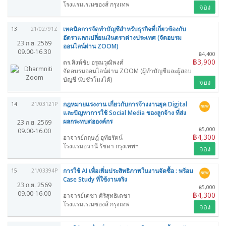
โรงแรมเรเนซองส์ กรุงเทพ
จอง
เทคนิคการจัดทำบัญชีสำหรับธุรกิจที่เกี่ยวข้องกับ
13
21/02791Z
อัตราแลกเปลี่ยนเงินตราต่างประเทศ (จัดอบรม
23 ก.ย. 2569
ออนไลน์ผ่าน ZOOM)
09.00-16.30
฿4,400
฿3,900
ดร.สิงห์ชัย อรุณวุฒิพงศ์
จัดอบรมออนไลน์ผ่าน ZOOM (ผู้ทำบัญชีและผู้สอบ
บัญชี นับชั่วโมงได้)
จอง
กฎหมายแรงงาน เกี่ยวกับการจ้างงานยุค Digital
14
21/03121P
และปัญหาการใช้ Social Media ของลูกจ้าง ที่ส่ง
ผลกระทบต่อองค์กร
23 ก.ย. 2569
฿5,000
09.00-16.00
฿4,300
อาจารย์กฤษฎ์ อุทัยรัตน์
โรงแรมอวานี รัชดา กรุงเทพฯ
จอง
การใช้ AI เพื่อเพิ่มประสิทธิภาพในงานจัดซื้อ : พร้อม
15
21/03394P
Case Study ที่ใช้งานจริง
23 ก.ย. 2569
฿5,000
09.00-16.00
฿4,300
อาจารย์เดชา ศิริสุทธิเดชา
โรงแรมเรเนซองส์ กรุงเทพ
จอง