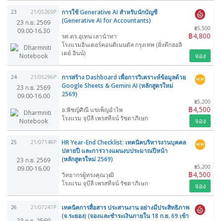
การใช้ Generative AI สำหรับนักบัญชี
23
21/05269P
(Generative AI for Accountants)
23 ก.ย. 2569
฿5,500
09.00-16.30
฿4,800
รศ.ดร.อุเทน เลานำทา
โรงแรมอินเตอร์คอนติเนนตัล กรุงเทพ (ฝั่งตึกฮอลิ
เดย์ อินน์)
จอง
การสร้าง Dashboard เพื่อการวิเคราะห์ข้อมูลด้วย
24
21/05296P
Google Sheets & Gemini AI (หลักสูตรใหม่
23 ก.ย. 2569
2569)
09.00-16.00
฿5,200
฿4,500
อ.พิชญ์ศิณี แขเพ็ญอำไพ
โรงแรม จุบีลี เพรสทีจน์ รัชดาภิเษก
จอง
HR Year-End Checklist: เทคนิคบริหารงานบุคคล
25
21/07148P
ปลายปี และการวางแผนงบประมาณปีหน้า
(หลักสูตรใหม่ 2569)
23 ก.ย. 2569
฿5,200
09.00-16.00
฿4,500
วิทยากรผู้ทรงคุณวุฒิ
โรงแรม จุบีลี เพรสทีจน์ รัชดาภิเษก
จอง
เทคนิคการสื่อสาร ประสานงาน อย่างมีประสิทธิภาพ
26
21/07241P
(จ.ระยอง) (จองและชำระเงินภายใน 18 ก.ย. 69 เข้า
23 ก.ย. 2569