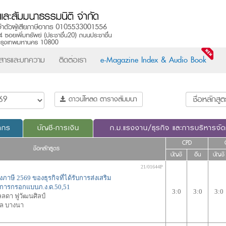
วสารและบทความ
ติดต่อเรา
e-Magazine Index & Audio Book
ดาวน์โหลด ตารางสัมมนา
ากร
บัญชี-การเงิน
ก.ม.แรงงาน/ธุรกิจ และการบริหารจั
CPD
ชื่อหลักสูตร
บัญชี
อื่น
บัญชี
21/01644P
ภาษี 2569 ของธุรกิจที่ได้รับการส่งเสริม
การกรอกแบบภ.ง.ด.50,51
3:0
3:0
3:0
ลดา ฟูวัฒนศิลป์
ล บางนา