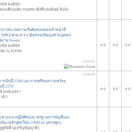
ณัช คงมีสุข
อนติเนนตัล กรุงเทพ (ฝั่งตึกฮอลิเดย์ อินน์)
 2026 บทบาทความรับผิดชอบของเจ้าหน้าที่
 (DPO) ตาม พ.ร.บ.คุ้มครองข้อมูลส่วนบุคคล
์ผ่าน Zoom)
0:0
0:0
0:0
ณัช คงมีสุข
น์ผ่าน ZOOM
21/03593Z
21/04050P
การเงินปี 2569 และการเตรียมความพร้อม
นปี 2570
6:0
0:0
6:0
ธ์ พงษ์เภตรา
เวนิว
คัญ ตามแนวปฏิบัติของมาตรฐานการบัญชีและ
ิน (หลักสูตรใหม่ 2569) (จ.นครปฐม)
ฐกิตติ์ ญเจริญปัญญายิ่ง