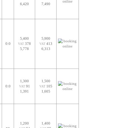
6,420
7,490
5,400
5,900
0:0
378
413
VAT
VAT
5,778
6,313
1,300
1,500
0:0
91
105
VAT
VAT
1,391
1,605
1,200
1,400