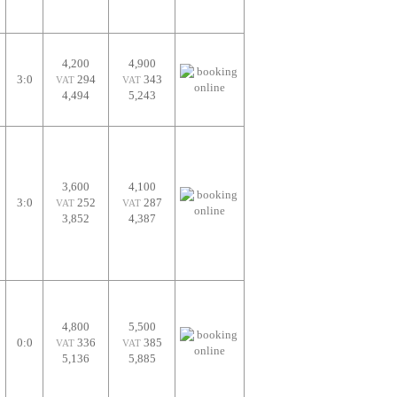
4,200
4,900
3:0
294
343
VAT
VAT
4,494
5,243
3,600
4,100
3:0
252
287
VAT
VAT
3,852
4,387
4,800
5,500
0:0
336
385
VAT
VAT
5,136
5,885