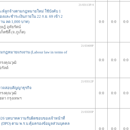
21/03113P/4
ราะห์ลูกจ้างตามกฎหมายใหม่ ใช้บังคับ 1
(จองและชำระเงินภายใน 22 ก.ย. 69 เข้า 2
ท่าน ลด 1,000 บาท)
0:0
0:0
0:0
ฎ์ อุทัยรัตน์
ตซิตี้ (จ.ภูเก็ต)
21/03409P
ตามกฎหมายแรงงาน (Labour law in terms of
0:0
0:0
0:0
ทรงคุณวุฒิ
รัลด์
21/03512P
รวจสอบสัญญาธุรกิจ
ทรงคุณวุฒิ
0:0
0:0
0:0
ชดา กรุงเทพฯ
21/03593P
 2026 บทบาทความรับผิดชอบของเจ้าหน้าที่
 (DPO) ตาม พ.ร.บ.คุ้มครองข้อมูลส่วนบุคคล
0:0
0:0
0:0