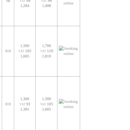
รอ
84
98
VAT
VAT
1,284
1,498
1,500
1,700
0:0
105
119
VAT
VAT
1,605
1,819
1,300
1,500
0:0
91
105
VAT
VAT
1,391
1,605