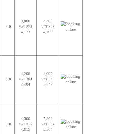
3,900
4,400
3:0
273
308
VAT
VAT
4,173
4,708
4,200
4,900
6:0
294
343
VAT
VAT
4,494
5,243
4,500
5,200
0:0
315
364
VAT
VAT
4,815
5,564