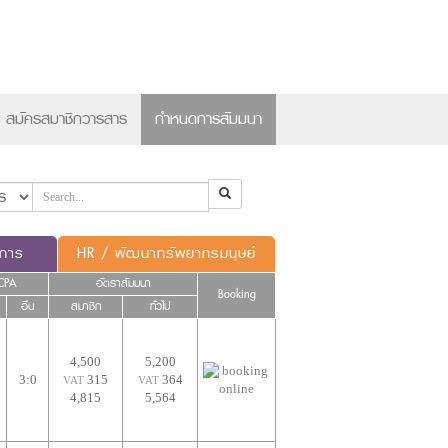
×
สมัครสมาชิกวารสาร
กำหนดการสัมมนา
ดการ
HR / พัฒนาทรัพยากรมนุษย์
CPA
อัตราสัมมนา
Booking
อื่น
สมาชิก
ทั่วไป
4,500
5,200
3:0
315
364
VAT
VAT
4,815
5,564