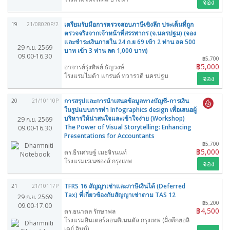
จอง
เตรียมรับมือการตรวจสอบภาษีเชิงลึก ประเด็นที่ถูก
19
21/08020P/2
ตรวจจริงจากเจ้าหน้าที่สรรพากร (จ.นครปฐม) (จอง
และชำระเงินภายใน 24 ก.ย 69 เข้า 2 ท่าน ลด 500
29 ก.ย. 2569
บาท เข้า 3 ท่าน ลด 1,000 บาท)
09.00-16.30
฿5,700
฿5,000
อาจารย์รุ่งทิพย์ ธัญวงษ์
โรงแรมไมด้า แกรนด์ ทวารวดี นครปฐม
จอง
การสรุปและการนำเสนอข้อมูลทางบัญชี-การเงิน
20
21/10110P
ในรูปแบบการทำ Infographics design เพื่อเสนอผู้
บริหารให้น่าสนใจและเข้าใจง่าย (Workshop)
29 ก.ย. 2569
The Power of Visual Storytelling: Enhancing
09.00-16.30
Presentations for Accountants
฿5,700
฿5,000
ดร.ธีรเศรษฐ์ เมธจิรนนท์
โรงแรมเรเนซองส์ กรุงเทพ
จอง
TFRS 16 สัญญาเช่าและภาษีเงินได้ (Deferred
21
21/10117P
Tax) ที่เกี่ยวข้องกับสัญญาเช่าตาม TAS 12
29 ก.ย. 2569
฿5,200
09.00-17.00
฿4,500
ดร.ธนาดล รักษาพล
โรงแรมอินเตอร์คอนติเนนตัล กรุงเทพ (ฝั่งตึกฮอลิ
เดย์ อินน์)