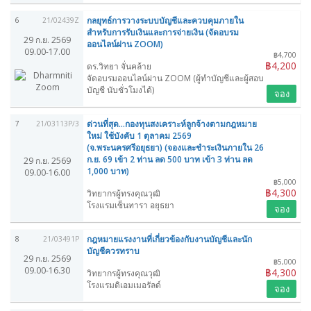
กลยุทธ์การวางระบบบัญชีและควบคุมภายใน
6
21/02439Z
สำหรับการรับเงินและการจ่ายเงิน (จัดอบรม
29 ก.ย. 2569
ออนไลน์ผ่าน ZOOM)
09.00-17.00
฿4,700
฿4,200
ดร.วิทยา จั่นคล้าย
จัดอบรมออนไลน์ผ่าน ZOOM (ผู้ทำบัญชีและผู้สอบ
บัญชี นับชั่วโมงได้)
จอง
ด่วนที่สุด...กองทุนสงเคราะห์ลูกจ้างตามกฎหมาย
7
21/03113P/3
ใหม่ ใช้บังคับ 1 ตุลาคม 2569
(จ.พระนครศรีอยุธยา) (จองและชำระเงินภายใน 26
ก.ย. 69 เข้า 2 ท่าน ลด 500 บาท เข้า 3 ท่าน ลด
29 ก.ย. 2569
1,000 บาท)
09.00-16.00
฿5,000
฿4,300
วิทยากรผู้ทรงคุณวุฒิ
โรงแรมเซ็นทารา อยุธยา
จอง
กฎหมายแรงงานที่เกี่ยวข้องกับงานบัญชีและนัก
8
21/03491P
บัญชีควรทราบ
29 ก.ย. 2569
฿5,000
09.00-16.30
฿4,300
วิทยากรผู้ทรงคุณวุฒิ
โรงแรมดิเอมเมอรัลด์
จอง