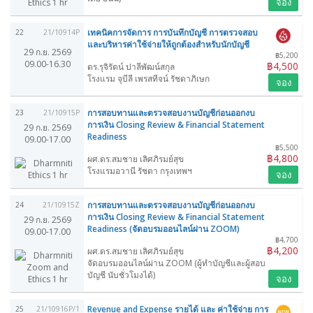
จอง
เทคนิคการจัดการ การบันทึกบัญชี การตรวจสอบ
22
21/10914P
และบริหารค่าใช้จ่ายให้ถูกต้องสำหรับนักบัญชี
29 ก.ย. 2569
฿5,200
09.00-16.30
฿4,500
ดร.รุจิรัตน์ ปาลีพัฒน์สกุล
โรงแรม จุบีลี เพรสทีจน์ รัชดาภิเษก
จอง
การสอบทานและตรวจสอบงานบัญชีก่อนออกงบ
23
21/10915P
การเงิน Closing Review & Financial Statement
29 ก.ย. 2569
Readiness
09.00-17.00
฿5,500
฿4,800
ผศ.ดร.สมชาย เลิศภิรมย์สุข
โรงแรมอวานี รัชดา กรุงเทพฯ
จอง
การสอบทานและตรวจสอบงานบัญชีก่อนออกงบ
24
21/10915Z
การเงิน Closing Review & Financial Statement
29 ก.ย. 2569
Readiness (จัดอบรมออนไลน์ผ่าน ZOOM)
09.00-17.00
฿4,700
฿4,200
ผศ.ดร.สมชาย เลิศภิรมย์สุข
จัดอบรมออนไลน์ผ่าน ZOOM (ผู้ทำบัญชีและผู้สอบ
บัญชี นับชั่วโมงได้)
จอง
Revenue and Expense รายได้ และ ค่าใช้จ่าย การ
25
21/10916P/1