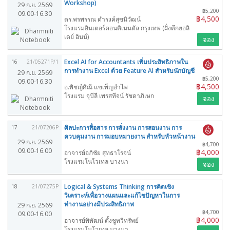
Workshop)
29 ก.ย. 2569
฿5,200
09.00-16.30
฿4,500
ดร.พรพรรณ ดำรงค์สุขนิวัฒน์
โรงแรมอินเตอร์คอนติเนนตัล กรุงเทพ (ฝั่งตึกฮอลิ
เดย์ อินน์)
จอง
Excel AI for Accountants เพิ่มประสิทธิภาพใน
16
21/05271P/1
การทำงาน Excel ด้วย Feature AI สำหรับนักบัญชี
29 ก.ย. 2569
฿5,200
09.00-16.30
฿4,500
อ.พิชญ์ศิณี แขเพ็ญอำไพ
โรงแรม จุบีลี เพรสทีจน์ รัชดาภิเษก
จอง
ศิลปะการสื่อสาร การสั่งงาน การสอนงาน การ
17
21/07206P
ควบคุมงาน การมอบหมายงาน สำหรับหัวหน้างาน
29 ก.ย. 2569
฿4,700
09.00-16.00
฿4,000
อาจารย์อภิชัย สุทธาโรจน์
โรงแรมโนโวเทล บางนา
จอง
Logical & Systems Thinking การคิดเชิง
18
21/07275P
วิเคราะห์เพื่อวางแผนและแก้ไขปัญหาในการ
ทำงานอย่างมีประสิทธิภาพ
29 ก.ย. 2569
฿4,700
09.00-16.00
฿4,000
อาจารย์พิพัฒน์ ตั้งชูทวีทรัพย์
โรงแรมโนโวเทล บางนา