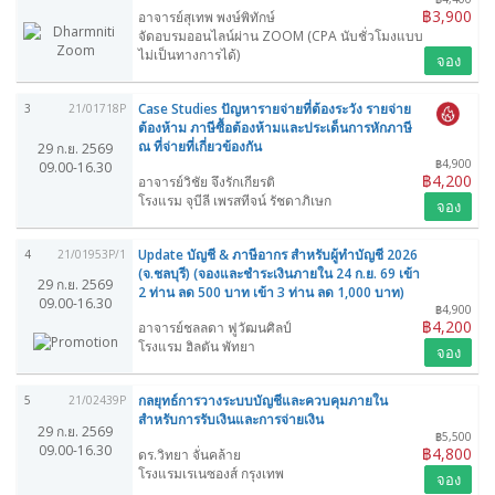
฿3,900
อาจารย์สุเทพ พงษ์พิทักษ์
จัดอบรมออนไลน์ผ่าน ZOOM (CPA นับชั่วโมงแบบ
ไม่เป็นทางการได้)
จอง
Case Studies ปัญหารายจ่ายที่ต้องระวัง รายจ่าย
3
21/01718P
ต้องห้าม ภาษีซื้อต้องห้ามและประเด็นการหักภาษี
ณ ที่จ่ายที่เกี่ยวข้องกัน
29 ก.ย. 2569
฿4,900
09.00-16.30
฿4,200
อาจารย์วิชัย จึงรักเกียรติ
โรงแรม จุบีลี เพรสทีจน์ รัชดาภิเษก
จอง
Update บัญชี & ภาษีอากร สำหรับผู้ทำบัญชี 2026
4
21/01953P/1
(จ.ชลบุรี) (จองและชำระเงินภายใน 24 ก.ย. 69 เข้า
29 ก.ย. 2569
2 ท่าน ลด 500 บาท เข้า 3 ท่าน ลด 1,000 บาท)
09.00-16.30
฿4,900
฿4,200
อาจารย์ชลลดา ฟูวัฒนศิลป์
โรงแรม ฮิลตัน พัทยา
จอง
กลยุทธ์การวางระบบบัญชีและควบคุมภายใน
5
21/02439P
สำหรับการรับเงินและการจ่ายเงิน
29 ก.ย. 2569
฿5,500
09.00-16.30
฿4,800
ดร.วิทยา จั่นคล้าย
โรงแรมเรเนซองส์ กรุงเทพ
จอง