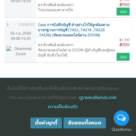
09.00-16.30
฿900
ดร.จักรพันธ์ พงษ์เภตรา
โรงแรมเดอะพาลาสโซ
จอง
Case การบันทึกบัญชี ทำอย่างไรให้ถูกต้องตาม
3
21/04010Z
มาตรฐานการบัญชี (TAS2 ,TAS16 ,TAS23
03 ก.ย. 2569
,TAS36) (จัดอบรมออนไลน์ผ่าน ZOOM)
09.00-16.30
฿1,100
฿900
ดร.จักรพันธ์ พงษ์เภตรา
จัดอบรมออนไลน์ผ่าน ZOOM (ผู้ทำบัญชีและผู้สอบ
บัญชี นับชั่วโมงได้)
จอง
COPYRIGHT ©2025
DHARMNITI SEMINAR AND TRAINING CO., LTD
ALL
เว็บไซต์นี้มีการจัดเก็บคุกกี้เพื่อเพิ่มประสิทธิภาพในการใช้งานของ
RIGHTS RESERVED. E-COMMERCIAL REGISTRATION 0105529026680
ท่าน และการมอบบริการที่ดีที่สุดจากเรา
ดูรายละเอียดประกาศ
ความเป็นส่วนตัว
ตั้งค่าคุกกี้
ยินยอมทั้งหมด