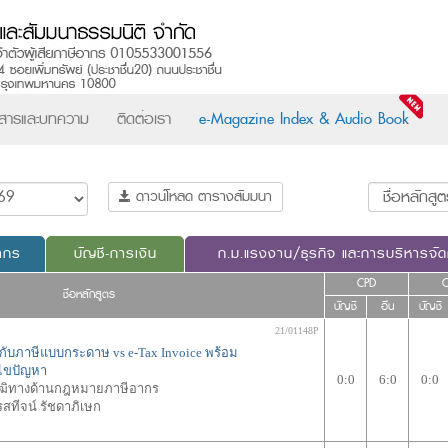
วสารและบทความ
ติดต่อเรา
e-Magazine Index & Audio Book
ดาวน์โหลด ตารางสัมมนา
ากร
บัญชี-การเงิน
ก.ม.แรงงาน/ธุรกิจ และการบริหารจั
CPD
ชื่อหลักสูตร
บัญชี
อื่น
บัญชี
21/01148P
กับภาษีแบบกระดาษ vs e-Tax Invoice พร้อม
้ไขปัญหา
0:0
6:0
0:0
วุฒิทางด้านกฎหมายภาษีอากร
รสทีจน์ รัชดาภิเษก