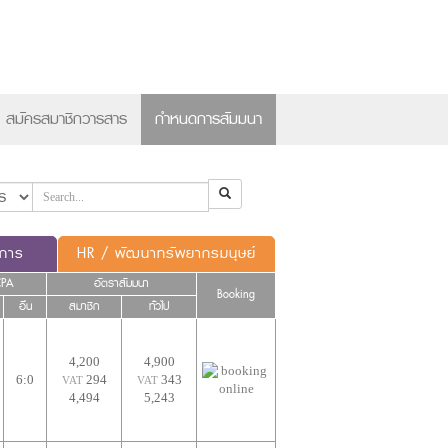
×
สมัครสมาชิกวารสาร
กำหนดการสัมมนา
ดการ
HR / พัฒนาทรัพยากรมนุษย์
CPA
อัตราสัมมนา
Booking
อื่น
สมาชิก
ทั่วไป
4,200
4,900
6:0
294
343
VAT
VAT
4,494
5,243