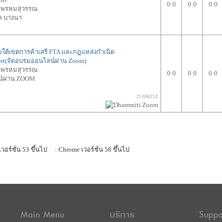
0:0
0:0
0:0
ัย พรหมสุวรรณ
ล บางนา
ยใต้เขตการค้าเสรี FTA และกฎแหล่งกำเนิด
port(จัดอบรมออนไลน์ผ่าน Zoom)
ัย พรหมสุวรรณ
0:0
0:0
0:0
น์ผ่าน ZOOM
21/08621Z
เวอร์ชั่น 53 ขึ้นไป
: Chrome เวอร์ชั่น 58 ขึ้นไป
Main Menu
บริการ
Suppo