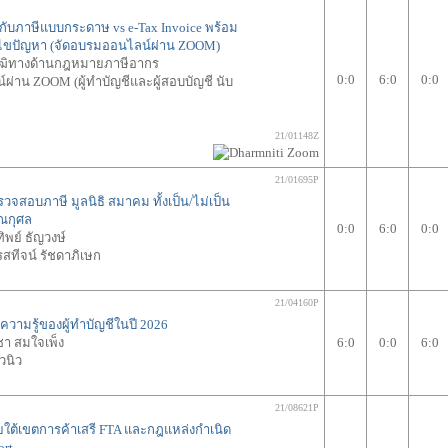
กับภาษีแบบกระดาษ vs e-Tax Invoice พร้อม
้ไขปัญหา (จัดอบรมออนไลน์ผ่าน ZOOM)
วุฒิทางด้านกฎหมายภาษีอากร
0:0
6:0
0:0
ผ่าน ZOOM (ผู้ทำบัญชีและผู้สอบบัญชี นับ
21/01148Z
21/01695P
สอบภาษี มูลนิธิ สมาคม ทั้งเป็น/ไม่เป็น
ณกุศล
0:0
6:0
0:0
ทิพย์ ธัญวงษ์
รสทีจน์ รัชดาภิเษก
21/04160P
วามรู้ของผู้ทำบัญชีในปี 2026
ชา สมใจเพ็ง
6:0
0:0
6:0
วนิว
21/08621P
ยใต้เขตการค้าเสรี FTA และกฎแหล่งกำเนิด
ort