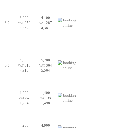
3,600
4,100
6:0
252
287
VAT
VAT
3,852
4,387
4,500
5,200
6:0
315
364
VAT
VAT
4,815
5,564
1,200
1,400
0:0
84
98
VAT
VAT
1,284
1,498
4,200
4,900