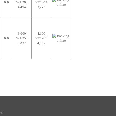
0:0
294
343
VAT
VAT
4,494
5,243
3,600
4,100
0:0
252
287
VAT
VAT
3,852
4,387
rt