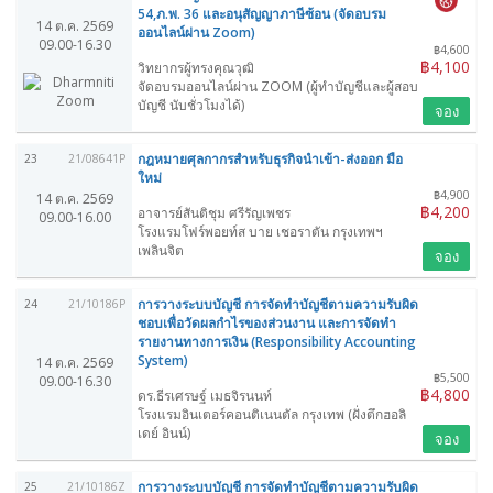
54,ภ.พ. 36 และอนุสัญญาภาษีซ้อน (จัดอบรม
14 ต.ค. 2569
ออนไลน์ผ่าน Zoom)
09.00-16.30
฿4,600
฿4,100
วิทยากรผู้ทรงคุณวุฒิ
จัดอบรมออนไลน์ผ่าน ZOOM (ผู้ทำบัญชีและผู้สอบ
บัญชี นับชั่วโมงได้)
จอง
กฎหมายศุลกากรสำหรับธุรกิจนำเข้า-ส่งออก มือ
23
21/08641P
ใหม่
฿4,900
14 ต.ค. 2569
฿4,200
อาจารย์สันติชุม ศรีรัญเพชร
09.00-16.00
โรงแรมโฟร์พอยท์ส บาย เชอราตัน กรุงเทพฯ
เพลินจิต
จอง
การวางระบบบัญชี การจัดทำบัญชีตามความรับผิด
24
21/10186P
ชอบเพื่อวัดผลกำไรของส่วนงาน และการจัดทำ
รายงานทางการเงิน (Responsibility Accounting
System)
14 ต.ค. 2569
฿5,500
09.00-16.30
฿4,800
ดร.ธีรเศรษฐ์ เมธจิรนนท์
โรงแรมอินเตอร์คอนติเนนตัล กรุงเทพ (ฝั่งตึกฮอลิ
เดย์ อินน์)
จอง
การวางระบบบัญชี การจัดทำบัญชีตามความรับผิด
25
21/10186Z