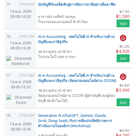
นักบัญชีกับเคล็ดลับสู่การจัดการภาษีอย่างมืออาชีพ
15
21/04531P
14 ต.ค. 2569
฿1,700
฿1,500
09.00-16.30
อาจารย์งามศิลป์ รองขุน
โรงแรมเดอะควอเตอร์ หัวลำโพง
จอง
AI in Accounting : เทคโนโลยี AI สำหรับงานด้าน
16
21/05128P
บัญชีและภาษีธุรกิจ
14 ต.ค. 2569
฿5,200
09.00-16.30
฿4,500
รศ.ดร.อุเทน เลานำทา
โรงแรมโนโวเทล บางนา
จอง
AI in Accounting : เทคโนโลยี AI สำหรับงานด้าน
17
21/05128Z
บัญชีและภาษีธุรกิจ (จัดอบรมออนไลน์ผ่าน ZOOM)
14 ต.ค. 2569
฿4,400
09.00-16.30
฿3,900
รศ.ดร.อุเทน เลานำทา
จัดอบรมออนไลน์ผ่าน ZOOM (ผู้ทำบัญชีและผู้สอบ
บัญชี นับชั่วโมงได้)
จอง
Generative AI (ChatGPT, Gemini, Claude,
18
21/05230P
Grok, Deep Seek) กับการเพิ่มประสิทธิภาพการ
14 ต.ค. 2569
ดำเนินงานในองค์กร (Workshop)
09.00-16.00
฿4,900
฿4,200
อ.ขันธฤทธิ์ ปฐมเล็ก