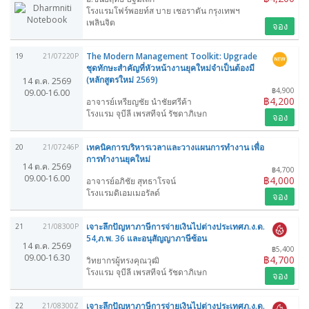
โรงแรมโฟร์พอยท์ส บาย เชอราตัน กรุงเทพฯ
เพลินจิต
จอง
The Modern Management Toolkit: Upgrade
19
21/07220P
ชุดทักษะสำคัญที่หัวหน้างานยุคใหม่จำเป็นต้องมี
(หลักสูตรใหม่ 2569)
14 ต.ค. 2569
฿4,900
09.00-16.00
฿4,200
อาจารย์เหรียญชัย นำชัยศรีค้า
โรงแรม จุบีลี เพรสทีจน์ รัชดาภิเษก
จอง
เทคนิคการบริหารเวลาและวางแผนการทำงาน เพื่อ
20
21/07246P
การทำงานยุคใหม่
14 ต.ค. 2569
฿4,700
09.00-16.00
฿4,000
อาจารย์อภิชัย สุทธาโรจน์
โรงแรมดิเอมเมอรัลด์
จอง
เจาะลึกปัญหาภาษีการจ่ายเงินไปต่างประเทศภ.ง.ด.
21
21/08300P
54,ภ.พ. 36 และอนุสัญญาภาษีซ้อน
14 ต.ค. 2569
฿5,400
09.00-16.30
฿4,700
วิทยากรผู้ทรงคุณวุฒิ
โรงแรม จุบีลี เพรสทีจน์ รัชดาภิเษก
จอง
เจาะลึกปัญหาภาษีการจ่ายเงินไปต่างประเทศภ.ง.ด.
22
21/08300Z