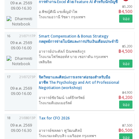
การทำงาน Excel ด้วย Feature AI สำหรับนักบัญชี
09 ต.ค. 2569
฿5,200
09.00-16.30
฿4,500
อ.พิชญ์ศิณี แขเพ็ญอำไพ
โรงแรมอวานี รัชดา กรุงเทพฯ
จอง
Smart Compensation & Bonus Strategy
16
21/07117P
กลยุทธ์การจ่ายโบนัสและการปรับเงินเดือนประจำปี
09 ต.ค. 2569
฿5,200
09.00-16.00
฿4,500
อาจารย์ประคัลภ์ ปัณฑพลังกูร
โรงแรมโฟร์พอยท์ส บาย เชอราตัน กรุงเทพฯ
เพลินจิต
จอง
จิตวิทยาและศิลปะการเจรจาต่อรองสำหรับมือ
17
21/07273P
อาชีพ The Psychology and Art of Professional
Negotiation (workshop)
09 ต.ค. 2569
฿4,900
09.00-16.00
฿4,200
อาจารย์ชัยวัฒน์ วงศ์ธีรทรัพย์
โรงแรมดิเอมเมอรัลด์
จอง
Tax for CFO 2026
18
21/08013P
09 ต.ค. 2569
฿7,500
฿6,500
09.00-16.30
อาจารย์ชลลดา ฟูวัฒนศิลป์
โรงแรมเจดับบลิว แมริออท กรุงเทพฯ
จอง