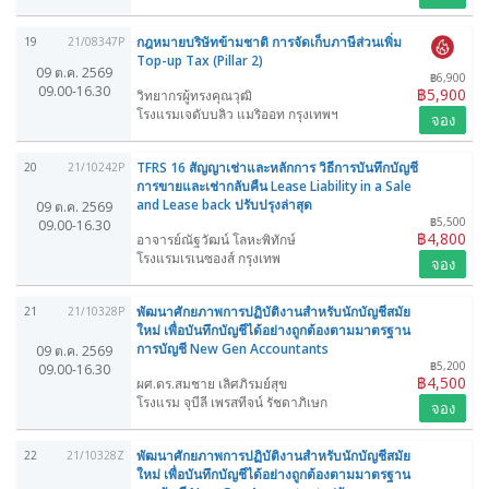
กฎหมายบริษัทข้ามชาติ การจัดเก็บภาษีส่วนเพิ่ม
19
21/08347P
Top-up Tax (Pillar 2)
09 ต.ค. 2569
฿6,900
09.00-16.30
฿5,900
วิทยากรผู้ทรงคุณวุฒิ
โรงแรมเจดับบลิว แมริออท กรุงเทพฯ
จอง
TFRS 16 สัญญาเช่าและหลักการ วิธีการบันทึกบัญชี
20
21/10242P
การขายและเช่ากลับคืน Lease Liability in a Sale
and Lease back ปรับปรุงล่าสุด
09 ต.ค. 2569
฿5,500
09.00-16.30
฿4,800
อาจารย์ณัฐวัฒน์ โลหะพิทักษ์
โรงแรมเรเนซองส์ กรุงเทพ
จอง
พัฒนาศักยภาพการปฏิบัติงานสำหรับนักบัญชีสมัย
21
21/10328P
ใหม่ เพื่อบันทึกบัญชีได้อย่างถูกต้องตามมาตรฐาน
การบัญชี New Gen Accountants
09 ต.ค. 2569
฿5,200
09.00-16.30
฿4,500
ผศ.ดร.สมชาย เลิศภิรมย์สุข
โรงแรม จุบีลี เพรสทีจน์ รัชดาภิเษก
จอง
พัฒนาศักยภาพการปฏิบัติงานสำหรับนักบัญชีสมัย
22
21/10328Z
ใหม่ เพื่อบันทึกบัญชีได้อย่างถูกต้องตามมาตรฐาน