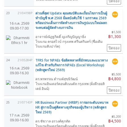
ปิดจอง
ด่วนที่สุด! Update คุณสมบัติและเงื่อนไขการเป็นผู้
23
21/04198P
ทำบัญชี พ.ศ 2568 มีผลบังคับใช้ 1 มกราคม 2569
พร้อมประเด็นการจัดทำงบการเงินรูปแบบใหม่ผลก
16 ก.ค. 2569
ระทบต่อผู้จัดทำงบการเงิน
09.00-17.00
฿1,500
฿1,300
อาจารย์ณัฏฐกิตติ์ ญเจริญปัญญายิ่ง
โรงแรม ครอสไวบ์ กรุงเทพ ศรีนครินทร์ (ชื่อเดิม
โรงแรมคิงปาร์ค)
ปิดจอง
TFRS for NPAEs ข้อผิดพลาดที่มักพบและแนวทาง
24
21/05284P
แก้ไข สำหรับกิจการ NPAEs (Excel Workshop)
16 ก.ค. 2569
(หลักสูตรใหม่ 2569)
09.00-16.30
฿5,500
฿4,800
ดร.พรพรรณ ดำรงค์สุขนิวัฒน์
โรงแรมอินเตอร์คอนติเนนตัล กรุงเทพ (ฝั่งตึกฮอลิ
เดย์ อินน์)
ปิดจอง
HR Business Partner (HRBP) การยกระดับบทบาท
25
21/07143P
HR สู่การเป็นคู่คิดทางธุรกิจของผู้บริหาร (หลักสูตร
ใหม่ 2569)
17 ก.ค. 2569
฿5,200
09.00-16.00
฿4,500
ดร.ชัชวาล อรวงศ์ศุภทัต
โรงแรมอินเตอร์คอนติเนนตัล กรุงเทพ (ฝั่งตึกฮอลิ