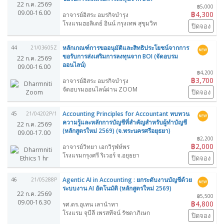
22 ก.ค. 2569
฿5,000
09.00-16.00
฿4,300
อาจารย์อิสระ อมรกิจบำรุง
โรงแรมฮอลิเดย์ อินน์ กรุงเทพ สุขุมวิท
ปิดจอง
หลักเกณฑ์การขออนุมัติและสิทธิประโยชน์จากการ
44
21/03605Z
ขอรับการส่งเสริมการลงทุนจาก BOI (จัดอบรม
22 ก.ค. 2569
ออนไลน์)
09.00-16.00
฿4,200
฿3,700
อาจารย์อิสระ อมรกิจบำรุง
จัดอบรมออนไลน์ผ่าน ZOOM
ปิดจอง
Accounting Principles for Accountant ทบทวน
45
21/04202P/1
ความรู้และหลักการบัญชีที่สำคัญสำหรับผู้ทำบัญชี
22 ก.ค. 2569
(หลักสูตรใหม่ 2569) (จ.พระนครศรีอยุธยา)
09.00-17.00
฿2,200
฿2,000
อาจารย์วิทยา เอกวิรุฬห์พร
โรงแรมกรุงศรี ริเวอร์ จ.อยุธยา
ปิดจอง
Agentic AI in Accounting : ยกระดับงานบัญชีด้วย
46
21/05288P
ระบบงาน AI อัตโนมัติ (หลักสูตรใหม่ 2569)
22 ก.ค. 2569
฿5,500
09.00-16.30
฿4,800
รศ.ดร.อุเทน เลานำทา
โรงแรม จุบีลี เพรสทีจน์ รัชดาภิเษก
ปิดจอง