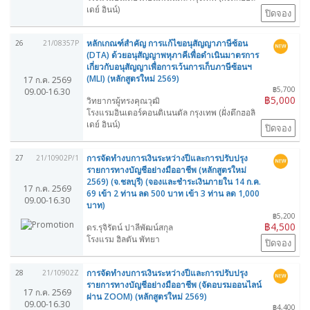
เดย์ อินน์)
ปิดจอง
หลักเกณฑ์สำคัญ การแก้ไขอนุสัญญาภาษีซ้อน
26
21/08357P
(DTA) ด้วยอนุสัญญาพหุภาคีเพื่อดำเนินมาตรการ
เกี่ยวกับอนุสัญญาเพื่อการเว้นการเก็บภาษีซ้อนฯ
(MLI) (หลักสูตรใหม่ 2569)
17 ก.ค. 2569
฿5,700
09.00-16.30
฿5,000
วิทยากรผู้ทรงคุณวุฒิ
โรงแรมอินเตอร์คอนติเนนตัล กรุงเทพ (ฝั่งตึกฮอลิ
เดย์ อินน์)
ปิดจอง
การจัดทำงบการเงินระหว่างปีและการปรับปรุง
27
21/10902P/1
รายการทางบัญชีอย่างมืออาชีพ (หลักสูตรใหม่
2569) (จ.ชลบุรี) (จองและชำระเงินภายใน 14 ก.ค.
17 ก.ค. 2569
69 เข้า 2 ท่าน ลด 500 บาท เข้า 3 ท่าน ลด 1,000
09.00-16.30
บาท)
฿5,200
฿4,500
ดร.รุจิรัตน์ ปาลีพัฒน์สกุล
โรงแรม ฮิลตัน พัทยา
ปิดจอง
การจัดทำงบการเงินระหว่างปีและการปรับปรุง
28
21/10902Z
รายการทางบัญชีอย่างมืออาชีพ (จัดอบรมออนไลน์
17 ก.ค. 2569
ผ่าน ZOOM) (หลักสูตรใหม่ 2569)
09.00-16.30
฿4,400