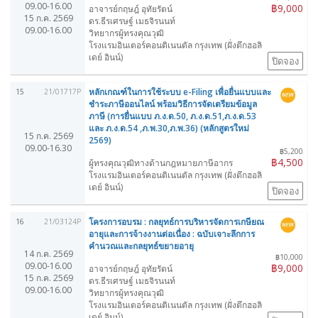
09.00-16.00
฿9,000
อาจารย์กฤษฎ์ อุทัยรัตน์
15 ก.ค. 2569
ดร.ธีรเศรษฐ์ เมธจิรนนท์
09.00-16.00
วิทยากรผู้ทรงคุณวุฒิ
โรงแรมอินเตอร์คอนติเนนตัล กรุงเทพ (ฝั่งตึกฮอลิ
เดย์ อินน์)
ปิดจอง
หลักเกณฑ์ในการใช้ระบบ e-Filing เพื่อยื่นแบบและ
15
21/01717P
ชำระภาษีออนไลน์ พร้อมวิธีการจัดเตรียมข้อมูล
ภาษี (การยื่นแบบ ภ.ง.ด.50, ภ.ง.ด.51,ภ.ง.ด.53
และ ภ.ง.ด.54 ,ภ.พ.30,ภ.พ.36) (หลักสูตรใหม่
15 ก.ค. 2569
2569)
09.00-16.30
฿5,200
฿4,500
ผู้ทรงคุณวุฒิทางด้านกฎหมายภาษีอากร
โรงแรมอินเตอร์คอนติเนนตัล กรุงเทพ (ฝั่งตึกฮอลิ
เดย์ อินน์)
ปิดจอง
โครงการอบรม : กลยุทธ์การบริหารจัดการเกษียณ
16
21/03124P
อายุและการจ้างงานต่อเนื่อง : ฉบับเจาะลึกการ
คำนวณและกลยุทธ์ขยายอายุ
14 ก.ค. 2569
฿10,000
09.00-16.00
฿9,000
อาจารย์กฤษฎ์ อุทัยรัตน์
15 ก.ค. 2569
ดร.ธีรเศรษฐ์ เมธจิรนนท์
09.00-16.00
วิทยากรผู้ทรงคุณวุฒิ
โรงแรมอินเตอร์คอนติเนนตัล กรุงเทพ (ฝั่งตึกฮอลิ
เดย์ อินน์)