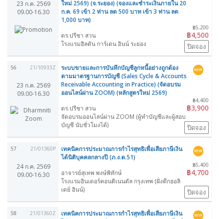
ใหม่ 2569) (จ.ระยอง) (จองและชำระเงินภายใน 20
23 ก.ค. 2569
ก.ค. 69 เข้า 2 ท่าน ลด 500 บาท เข้า 3 ท่าน ลด
09.00-16.30
1,000 บาท)
฿5,200
฿4,500
ดร.ปรีชา สวน
โรงแรมฮิลตัน การ์เดน อินน์ ระยอง
ปิดจอง
ระบบขายและการบันทึกบัญชีลูกหนี้อย่างถูกต้อง
56
21/10933Z
ตามมาตรฐานการบัญชี (Sales Cycle & Accounts
Receivable Accounting in Practice) (จัดอบรม
23 ก.ค. 2569
ออนไลน์ผ่าน ZOOM) (หลักสูตรใหม่ 2569)
09.00-16.30
฿4,400
฿3,900
ดร.ปรีชา สวน
จัดอบรมออนไลน์ผ่าน ZOOM (ผู้ทำบัญชีและผู้สอบ
บัญชี นับชั่วโมงได้)
ปิดจอง
เทคนิคการประมาณการกำไรสุทธิเพื่อเสียภาษีเงิน
57
21/01360P
ได้นิติบุคคลกลางปี (ภ.ง.ด.51)
฿5,400
24 ก.ค. 2569
฿4,700
อาจารย์สุเทพ พงษ์พิทักษ์
09.00-16.30
โรงแรมอินเตอร์คอนติเนนตัล กรุงเทพ (ฝั่งตึกฮอลิ
เดย์ อินน์)
ปิดจอง
เทคนิคการประมาณการกำไรสุทธิเพื่อเสียภาษีเงิน
58
21/01360Z