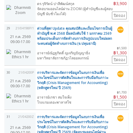
฿3,900
ดร.รุจิรัตน์ ปาลีพัฒน์สกุล
จัดอบรมออนไลน์ผ่าน ZOOM (ผู้ทำบัญชีและผู้สอบ
บัญชี นับชั่วโมงได้)
ปิดจอง
ด่วนที่สุด! Update คุณสมบัติและเงื่อนไขการเป็นผู้
29
21/04198P/1
ทำบัญชี พ.ศ 2568 มีผลบังคับใช้ 1 มกราคม 2569
21 ก.ค. 2569
พร้อมประเด็นการจัดทำงบการเงินรูปแบบใหม่ผลก
09.00-17.00
ระทบต่อผู้จัดทำงบการเงิน (จ.ปทุมธานี)
฿1,500
฿1,300
อาจารย์ณัฏฐกิตติ์ ญเจริญปัญญายิ่ง
มหาวิทยาลัยราชภัฏวไลยอลงกรณ์
ปิดจอง
การบริหารและจัดการข้อมูลในงบการเงินเพื่อ
30
21/04200P
ประโยชน์ในการตัดสินใจและการรับมือกับภาวะ
21 ก.ค. 2569
วิกฤติ (Crisis Management for Accounting)
09.00-17.00
(หลักสูตรใหม่ ปี 2569)
฿1,700
฿1,500
อาจารย์เกชา สมใจเพ็ง
โรงแรมเดอะพาลาสโซ
ปิดจอง
การบริหารและจัดการข้อมูลในงบการเงินเพื่อ
31
21/04200Z
ประโยชน์ในการตัดสินใจและการรับมือกับภาวะ
วิกฤติ (Crisis Management for Accounting)
21 ก.ค. 2569
(หลักสูตรใหม่ ปี 2569) (จัดอบรมออนไลน์ผ่าน
09.00-17.00