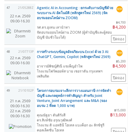
Agentic AI in Accounting : ยกระดับงานบัญชีด้วย
47
21/05288Z
ระบบงาน AI อัตโนมัติ (หลักสูตรใหม่ 2569) (จัด
22 ก.ค. 2569
อบรมออนไลน์ผ่าน ZOOM)
09.00-16.30
฿4,700
฿4,200
รศ.ดร.อุเทน เลานำทา
จัดอบรมออนไลน์ผ่าน ZOOM (ผู้ทำบัญชีและผู้สอบ
บัญชี นับชั่วโมงได้)
ปิดจอง
การสร้างระบบข้อมูลอัจฉริยะบน Excel ด้วย 3 AI:
48
21/07713P
ChatGPT, Gemini, Copilot (หลักสูตรใหม่ 2569)
22 ก.ค. 2569
฿5,200
09.00-16.00
฿4,500
อาจารย์พิชญ์ศิณี แขเพ็ญอำไพ
โรงแรมโฟร์พอยท์ส บาย เชอราตัน กรุงเทพฯ
เพลินจิต
ปิดจอง
โครงการอบรมเจาะลึกการวางแผนภาษี การจัดทำ
49
21/10102P
บัญชี และกลยุทธ์การทำสัญญา สำหรับ Joint
Venture, Joint Arrangement และ M&A (จอง
21 ก.ค. 2569
อบรม 2 ที่ลด 1,000 บาท)
09.00-16.30
฿15,000
22 ก.ค. 2569
฿13,000
คุณณัฐยา ตันติรังสี
09.00-16.30
ดร.สิงห์ชัย อรุณวุฒิพงศ์
โรงแรม ดิ แอทธินี โฮเทล แบงค็อก อะ ลักซ์ชูรี
คอลเล็คชั่น โฮเทล
ปิดจอง