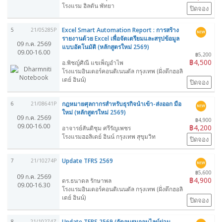
โรงแรม ฮิลตัน พัทยา
ปิดจอง
Excel Smart Automation Report : การสร้าง
5
21/05285P
รายงานด้วย Excel เพื่อจัดเตรียมและสรุปข้อมูล
09 ก.ค. 2569
แบบอัตโนมัติ (หลักสูตรใหม่ 2569)
09.00-16.00
฿5,200
฿4,500
อ.พิชญ์ศิณี แขเพ็ญอำไพ
โรงแรมอินเตอร์คอนติเนนตัล กรุงเทพ (ฝั่งตึกฮอลิ
เดย์ อินน์)
ปิดจอง
กฎหมายศุลกากรสำหรับธุรกิจนำเข้า-ส่งออก มือ
6
21/08641P
ใหม่ (หลักสูตรใหม่ 2569)
09 ก.ค. 2569
฿4,900
09.00-16.00
฿4,200
อาจารย์สันติชุม ศรีรัญเพชร
โรงแรมฮอลิเดย์ อินน์ กรุงเทพ สุขุมวิท
ปิดจอง
Update TFRS 2569
7
21/10274P
฿5,600
09 ก.ค. 2569
฿4,900
ดร.ธนาดล รักษาพล
09.00-16.30
โรงแรมอินเตอร์คอนติเนนตัล กรุงเทพ (ฝั่งตึกฮอลิ
เดย์ อินน์)
ปิดจอง
Update TFRS 2569 (จัดอบรมออนไลน์ผ่าน
8
21/10274Z