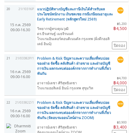
แนวปฏิบัติทางบัญชีและภาษีเงินได้สำหรับผล
20
21/10316P
ประโยชน์พนักงาน เงินชดเชย กรณีเกษียณอายุและ
Early Retirement (หลักสูตรใหม่ 2569)
฿5,200
15 ก.ค. 2569
฿4,500
วิทยากรผู้ทรงคุณวุฒิ
09.00-16.30
ดร.ธีรเศรษฐ์ เมธจิรนนท์
โรงแรมอินเตอร์คอนติเนนตัล กรุงเทพ (ฝั่งตึกฮอลิ
เดย์ อินน์)
ปิดจอง
Problem & Risk ปัญหาและความเสี่ยงที่พบบ่อย
21
21/03382P/1
ของฝ่าย จัดซื้อ คลังสินค้า ฝ่ายขาย และฝ่ายบัญชี
การเงิน ผลกระทบต่อองค์กรจากการทำงานที่เกี่ยว
16 ก.ค. 2569
พันกัน
09.00-16.00
฿4,700
฿4,000
อาจารย์เดชา ศิริสุทธิเดชา
โรงแรมฮอลิเดย์ อินน์ กรุงเทพ สุขุมวิท
ปิดจอง
Problem & Risk ปัญหาและความเสี่ยงที่พบบ่อย
22
21/03382Z/1
ของฝ่าย จัดซื้อ คลังสินค้า ฝ่ายขาย และฝ่ายบัญชี
16 ก.ค. 2569
การเงิน ผลกระทบต่อองค์กรจากการทำงานที่เกี่ยว
09.00-16.00
พันกัน (จัดอบรมออนไลน์ผ่าน ZOOM)
฿3,900
฿3,400
อาจารย์เดชา ศิริสุทธิเดชา
จัดอบรมออนไลน์ผ่าน ZOOM