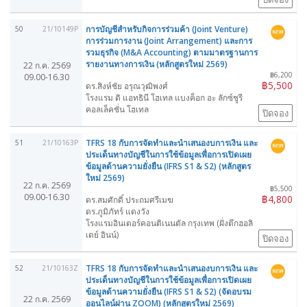
การบัญชีสำหรับกิจการร่วมค้า (Joint Venture)
50
21/10149P
การร่วมการงาน (Joint Arrangement) และการ
รวมธุรกิจ (M&A Accounting) ตามมาตรฐานการ
รายงานทางการเงิน (หลักสูตรใหม่ 2569)
22 ก.ค. 2569
฿6,200
09.00-16.30
฿5,500
ดร.สิงห์ชัย อรุณวุฒิพงศ์
โรงแรม ดิ แอทธินี โฮเทล แบงค็อก อะ ลักซ์ชูรี
คอลเล็คชั่น โฮเทล
ปิดจอง
TFRS 18 กับการจัดทำและนำเสนองบการเงิน และ
51
21/10163P
ประเด็นทางบัญชีในการใช้ข้อมูลเพื่อการเปิดเผย
ข้อมูลด้านความยั่งยืน (IFRS S1 & S2) (หลักสูตร
ใหม่ 2569)
22 ก.ค. 2569
฿5,500
09.00-16.30
฿4,800
ดร.สมศักดิ์ ประถมศรีเมฆ
ดร.ภูมิภัทร์ แดงวัง
โรงแรมอินเตอร์คอนติเนนตัล กรุงเทพ (ฝั่งตึกฮอลิ
เดย์ อินน์)
ปิดจอง
TFRS 18 กับการจัดทำและนำเสนองบการเงิน และ
52
21/10163Z
ประเด็นทางบัญชีในการใช้ข้อมูลเพื่อการเปิดเผย
ข้อมูลด้านความยั่งยืน (IFRS S1 & S2) (จัดอบรม
22 ก.ค. 2569
ออนไลน์ผ่าน ZOOM) (หลักสูตรใหม่ 2569)