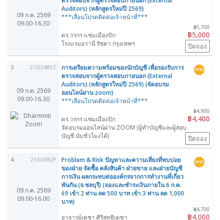
ตรวจสอบจากผู้ตรวจสอบภายนอก (External
Auditors) (หลักสูตรใหม่ปี 2569)
09 ก.ค. 2569
***เลื่อนโปรดติดต่อเจ้าหน้าที่***
09.00-16.30
฿5,700
฿5,000
ดร.วรกร แช่มเมืองปัก
โรงแรมอวานี รัชดา กรุงเทพฯ
ปิดจอง
การเตรียมความพร้อมของนักบัญชี เพื่อรองรับการ
3
21/02485Z
ตรวจสอบจากผู้ตรวจสอบภายนอก (External
Auditors) (หลักสูตรใหม่ปี 2569) (จัดอบรม
09 ก.ค. 2569
ออนไลน์ผ่าน zoom)
09.00-16.30
***เลื่อนโปรดติดต่อเจ้าหน้าที่***
฿4,900
฿4,400
ดร.วรกร แช่มเมืองปัก
จัดอบรมออนไลน์ผ่าน ZOOM (ผู้ทำบัญชีและผู้สอบ
บัญชี นับชั่วโมงได้)
ปิดจอง
Problem & Risk ปัญหาและความเสี่ยงที่พบบ่อย
4
21/03382P
ของฝ่าย จัดซื้อ คลังสินค้า ฝ่ายขาย และฝ่ายบัญชี
การเงิน ผลกระทบต่อองค์กรจากการทำงานที่เกี่ยว
พันกัน (จ.ชลบุรี) (จองและชำระเงินภายใน 6 ก.ค.
09 ก.ค. 2569
69 เข้า 2 ท่าน ลด 500 บาท เข้า 3 ท่าน ลด 1,000
09.00-16.00
บาท)
฿4,700
฿4,000
อาจารย์เดชา ศิริสุทธิเดชา