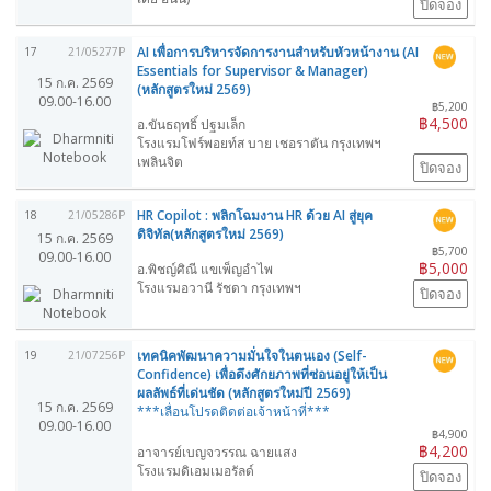
ปิดจอง
AI เพื่อการบริหารจัดการงานสำหรับหัวหน้างาน (AI
17
21/05277P
Essentials for Supervisor & Manager)
15 ก.ค. 2569
(หลักสูตรใหม่ 2569)
09.00-16.00
฿5,200
฿4,500
อ.ขันธฤทธิ์ ปฐมเล็ก
โรงแรมโฟร์พอยท์ส บาย เชอราตัน กรุงเทพฯ
เพลินจิต
ปิดจอง
HR Copilot : พลิกโฉมงาน HR ด้วย AI สู่ยุค
18
21/05286P
ดิจิทัล(หลักสูตรใหม่ 2569)
15 ก.ค. 2569
฿5,700
09.00-16.00
฿5,000
อ.พิชญ์ศิณี แขเพ็ญอำไพ
โรงแรมอวานี รัชดา กรุงเทพฯ
ปิดจอง
เทคนิคพัฒนาความมั่นใจในตนเอง (Self-
19
21/07256P
Confidence) เพื่อดึงศักยภาพที่ซ่อนอยู่ให้เป็น
ผลลัพธ์ที่เด่นชัด (หลักสูตรใหม่ปี 2569)
15 ก.ค. 2569
***เลื่อนโปรดติดต่อเจ้าหน้าที่***
09.00-16.00
฿4,900
฿4,200
อาจารย์เบญจวรรณ ฉายแสง
โรงแรมดิเอมเมอรัลด์
ปิดจอง