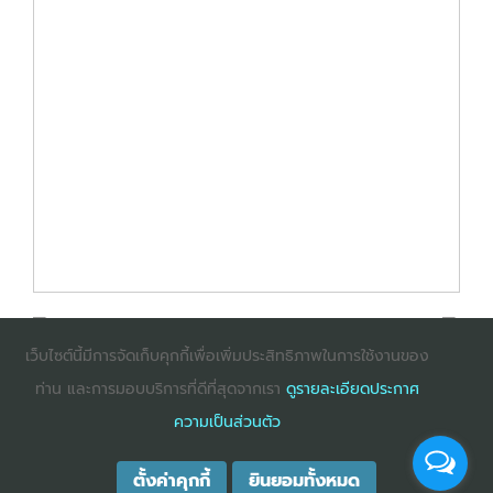
เว็บไซต์นี้มีการจัดเก็บคุกกี้เพื่อเพิ่มประสิทธิภาพในการใช้งานของ
ท่าน และการมอบบริการที่ดีที่สุดจากเรา
ดูรายละเอียดประกาศ
: InternetExplorer เวอร์ชั่น 10 ขึ้นไป
: Firefox เวอร์ชั่น
ความเป็นส่วนตัว
53 ขึ้นไป
: Chrome เวอร์ชั่น 58 ขึ้นไป
ตั้งค่าคุกกี้
ยินยอมทั้งหมด
COPYRIGHT ©2025
DHARMNITI SEMINAR AND TRAINING CO., LTD
ALL