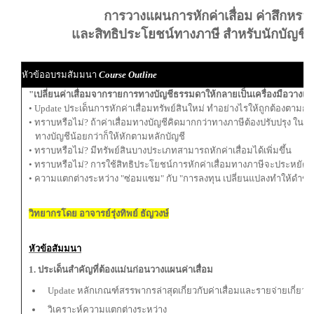
การวางแผนการหักค่าเสื่อม ค่าสึกหรอทร
และสิทธิประโยชน์ทางภาษี สำหรับนักบัญชี ผู
หัวข้ออบรมสัมมนา
Course Outline
"เปลี่ยนค่าเสื่อมจากรายการทางบัญชีธรรมดาให้กลายเป็นเครื่องมือวา
• Update ประเด็นการหักค่าเสื่อมทรัพย์สินใหม่ ทำอย่างไรให้ถูกต้องตาม
• ทราบหรือไม่? ถ้าค่าเสื่อมทางบัญชีคิดมากกว่าทางภาษีต้องปรับปรุง ในทาง
ทางบัญชีน้อยกว่าก็ให้หักตามหลักบัญชี
• ทราบหรือไม่? มีทรัพย์สินบางประเภทสามารถหักค่าเสื่อมได้เพิ่มขึ้น
• ทราบหรือไม่? การใช้สิทธิประโยชน์การหักค่าเสื่อมทางภาษีจะประหยัดภา
• ความแตกต่างระหว่าง "ซ่อมแซม" กับ "การลงทุน เปลี่ยนแปลงทำให้ดำขึ้
วิทยากรโดย อาจารย์รุ่งทิพย์ ธัญวงษ์
หัวข้อสัมมนา
1. ประเด็นสำคัญที่ต้องแม่นก่อนวางแผนค่าเสื่อม
Update หลักเกณฑ์สรรพากรล่าสุดเกี่ยวกับค่าเสื่อมและรายจ่ายเกี่ยวกั
วิเคราะห์ความแตกต่างระหว่าง