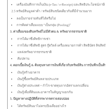
เครื่องบันทึกการเก็บเงิน (e-Tax / e-Receipt) และสิทธิประโยชน์ภาษี
2.5 ทรัพย์สินมูลค่าต่ำ / ทรัพย์สินชนิดเดียวกันที่มีจำนวนมาก
ลงเป็นรายจ่ายทันทีได้หรือไม่
การคิดค่าเสื่อมแบบ “เป็นกลุ่ม (Pooling)”
3. ค่าเสื่อมของสินทรัพย์ไม่มีตัวตน
& ทรัพยากรธรรมชาติ
การได้มาซึ่งสิทธิการเช่า
การได้มาซึ่งสิทธิ สูตร กู๊ดวิลล์ เครื่องหมายการค้า สิทธิบัตร ลิขสิทธิ์ ห
แหล่งทรัพยากรธรรมชาติ
สัมปทาน
4. ดอกเบี้ยเงินกู้
& ต้นทุนทางการเงินที่เกี่ยวกับทรัพย์สิน
การบันทึกเป็นสินทร
เงินกู้สร้างอาคาร
เงินกู้ซื้อทรัพย์สินหลายประเภท
เงินกู้ต่างประเทศ + กำไร-ขาดทุนจากอัตราแลกเปลี่ยน
เงินกู้เพื่อที่ดินและอาคารในสัญญาแยกกัน
5. ปัญหาทางปฏิบัติที่สรรพากรตรวจสอบบ่อย
ได้ทรัพย์สินมาไม่ครบปีเฉลี่ยอย่างไร