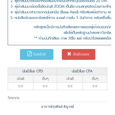
2. ผู้เข้าสัมมนาต้องเข้าห้องสัมมนาก่อนเวลาที่ระบุไว้อย่างน้อย 20 นาที
3. ผู้เข้าสัมมนาต้องตั้งชื่อบัญชี ZOOM เป็นชื่อ-นามสกุลจริงด้วยภาษาไทย
4. ผู้เข้าสัมมนาสามารถกดปุ่มยกมือ (Raise Hand) หรือพิมพ์ข้อคำถาม ผ่า
5. หนังสือรับรองจะจัดส่งให้ทาง e-mail ภายใน 3 วันทำการ หลังเสร็จสิ้น
หลักสูตรนี้จะมีการบันทึกเสียงและภาพของผู้เข้าอบรมทุ
เพื่อใช้เป็นหลักฐานนําส่งสภาวิชาชีพบั
** ห้ามบันทึกเสียง ภาพ วีดีโอ แชร์ หรือนำไปเผยแพร่โดยเด
โบรชัวร์
ปิดรับจอง
นับชั่วโมง CPD
นับชั่วโมง CPA
บัญชี
อื่นๆ
บัญชี
อื่นๆ
0:0
6:0
0:0
6:0
วิทยากร
อาจารย์รุ่งทิพย์ ธัญวงษ์