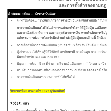
และการตั้งสำรองตามกฎห
หัวข้ออบรมสัมมนา
Course Outline
✨
ทำไมต้อง.... “
วางแผนภาษีการจ่ายเงินปันผล เงินส่วนแบ่งกำไร แ
การจ่ายเงินปันผลไม่ใช่แค่ “การแบ่งผลกำไร” ให้ผู้ถือหุ้น แต่คือกระบ
และพาณิชย์ ภาษีอากร และกลยุทธ์ทางการเงิน
หากดำเนินการไม่ถูกต้
แต่กรรมการยังอาจต้อง
รับผิดส่วนตัวต่อผู้ถือหุ้นและเจ้าหนี้
อีกด้วย
การเลือกวิธีการจ่ายเงินปันผล (เงินสด หุ้น หรือทรัพย์สินอื่น ๆ) มีผลต่อ
ผู้เข้าร่วมจะได้เรียนรู้วิธีใช้สิทธิ เครดิตภาษี การคืนทุน การยกเว้นภ
พิเศษสำหรับ BOI และ Non-BOI
ปัญหาการหักภาษี ณ ที่จ่าย กรณีจ่ายเงินปันผลจากกำไรหลายๆปีรวม
ประเด็นการออกหนังสือรับรองการหักภาษี ณ ที่จ่าย ออกอย่างไรให้ถูก
การจ่ายเงินปันผลระหว่างกาลทำได้หรือไม่
วิทยากรโดย อาจารย์ชลลดา ฟูวัฒนศิลป์
หัวข้อสัมมนา
1. หลักเกณฑ์และขั้นตอนในการจ่ายเงินปันผลตามกฎหมายแพ่งและพาณิช