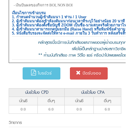
- เงินปันผลของกิจการ BOI, NON BOI
เงื่อนไขการเข้าอบรม
1. กำหนดจำนวนผู้เข้าสัมมนา 1 ท่าน / 1 User
2. ผู้เข้าสัมมนาต้องเข้าห้องสัมมนาก่อนเวลาที่ระบุไว้อย่างน้อย 20 นาที
3. ผู้เข้าสัมมนาต้องตั้งชื่อบัญชี ZOOM เป็นชื่อ-นามสกุลจริงด้วยภาษา
4. ผู้เข้าสัมมนาสามารถกดปุ่มยกมือ (Raise Hand) หรือพิมพ์ข้อคำถาม
5. หนังสือรับรองจะจัดส่งให้ทาง e-mail ภายใน 3 วันทำการ หลังเสร็จสิ้
หลักสูตรนี้จะมีการบันทึกเสียงและภาพของผู้เข้าอบรมทุ
เพื่อใช้เป็นหลักฐานนําส่งสภาวิชาชีพบั
** ห้ามบันทึกเสียง ภาพ วีดีโอ แชร์ หรือนำไปเผยแพร่โดยเด
โบรชัวร์
ปิดรับจอง
นับชั่วโมง CPD
นับชั่วโมง CPA
บัญชี
อื่นๆ
บัญชี
อื่นๆ
0:0
6:0
0:0
6:0
วิทยากร