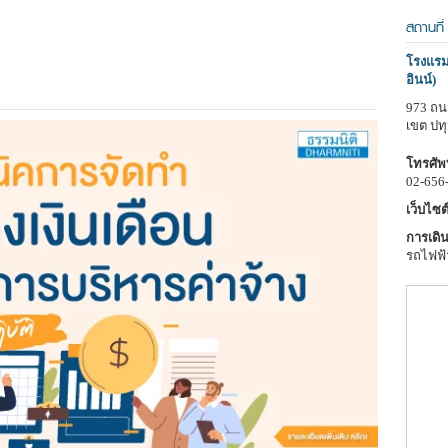
สถานที่
โรงแรมอ
อินน์)
973 ถน
เขต ปท
โทรศัพท
02-656
เว็บไซต์
การเดิน
รถไฟฟ้