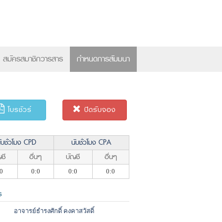
×
สมัครสมาชิกวารสาร
กำหนดการสัมมนา
โบรชัวร์
ปิดรับจอง
ับชั่วโมง CPD
นับชั่วโมง CPA
ชี
อื่นๆ
บัญชี
อื่นๆ
0
0:0
0:0
0:0
ร
อาจารย์ธำรงศักดิ์ คงคาสวัสดิ์