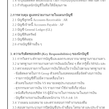
1.4 ระบุข้อผิดพลาดและแนะนำวิธีการปรับปรุงประสิทธิภาพด้านค่าใช้จ่า
1.5 กำกับดูแลนักบัญชีในทีมให้มีคุณภาพ
2.การควบคุม ดูแลหน่วยงานภายในแผนกบัญชี
2.1 บัญชีลูกหนี้ Accounts Receivable : AR
2.2 บัญชีเจ้าหนี้ Accounts Payable : AP
2.3 บัญชี General Ledger (GL)
2.4 บัญชีสินทรัพย์
2.5 บัญชีต้นทุน
2.6 งานบัญชีด้านอื่น ๆ
3. ความรับผิดชอบหลัก (Key Responsibilities) ของนักบัญชี
3.1 การวิเคราะห์รายการบัญชีและผลกระทบจากมาตรฐานรายงานทางกา
3.2 มาตรฐานการรายงานทางการเงินฉบับใหม่ ๆ ที่ควรรู้ทั้ง NPAEs และ
3.3 ตรวจสอบรายการในงบการเงินให้แน่ใจว่าเป็นไปตามมาตรฐานรายงา
- ข้อผิดพลาดในการ Group ตัวเลขในงบทดลองเพื่อจัดทำงบการเงิน
- รายการบัญชีที่ไม่มีความเคลื่อนไหว
- ตัวเลขในงบการเงิน VS หมายเหตุประกอบงบการเงิน
- ธุรกรรมทางการเงิน VS รายการค่าใช้จ่ายที่เกี่ยวข้อง
- หนังสือรับรองบริษัท VS ผู้มีอำนาจในการลงนามในงบการเงิน
- บัญชีค่าแรงงานเงินเดือนพนักงาน VS ภ.ง.ด. 1ก
3.4 วางแผน มอบหมาย และตรวจสอบการทำงานของทีม
3.5 สอบทานกระบวนการปิดบัญชีประจำเดือน ไตรมาส และประจำงวด