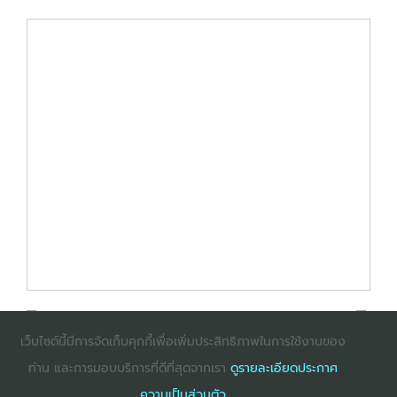
เว็บไซต์นี้มีการจัดเก็บคุกกี้เพื่อเพิ่มประสิทธิภาพในการใช้งานของ
ท่าน และการมอบบริการที่ดีที่สุดจากเรา
ดูรายละเอียดประกาศ
: InternetExplorer เวอร์ชั่น 10 ขึ้นไป
: Firefox เวอร์ชั่น
ความเป็นส่วนตัว