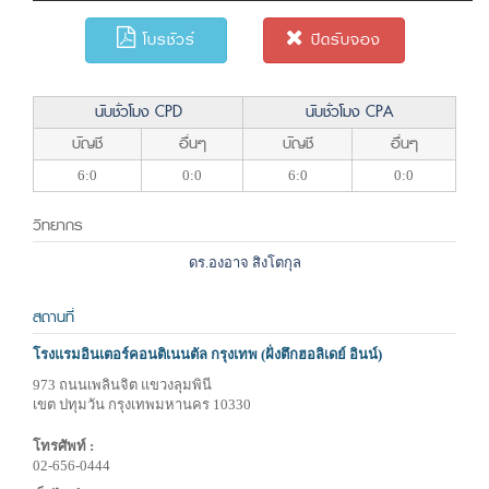
โบรชัวร์
ปิดรับจอง
นับชั่วโมง CPD
นับชั่วโมง CPA
บัญชี
อื่นๆ
บัญชี
อื่นๆ
6:0
0:0
6:0
0:0
วิทยากร
ดร.องอาจ สิงโตกุล
สถานที่
โรงแรมอินเตอร์คอนติเนนตัล กรุงเทพ (ฝั่งตึกฮอลิเดย์ อินน์)
973 ถนนเพลินจิต แขวงลุมพินี
เขต ปทุมวัน กรุงเทพมหานคร 10330
โทรศัพท์ :
02-656-0444