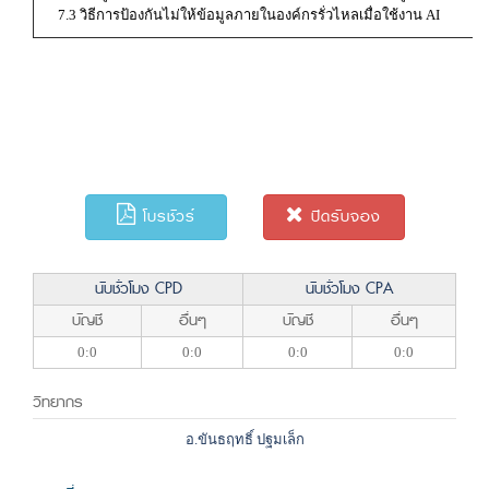
7.3 วิธีการป้องกันไม่ให้ข้อมูลภายในองค์กรรั่วไหลเมื่อใช้งาน AI
โบรชัวร์
ปิดรับจอง
นับชั่วโมง CPD
นับชั่วโมง CPA
บัญชี
อื่นๆ
บัญชี
อื่นๆ
0:0
0:0
0:0
0:0
วิทยากร
อ.ขันธฤทธิ์ ปฐมเล็ก