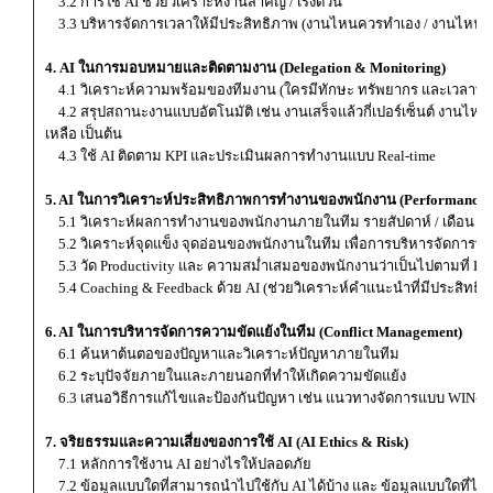
3.2 การใช้ AI ช่วยวิเคราะห์งานสำคัญ / เร่งด่วน
3.3 บริหารจัดการเวลาให้มีประสิทธิภาพ (งานไหนควรทำเอง / งานไหน
4. AI ในการมอบหมายและติดตามงาน (Delegation & Monitoring)
4.1 วิเคราะห์ความพร้อมของทีมงาน (ใครมีทักษะ ทรัพยากร และเวลาที่พร้
4.2 สรุปสถานะงานแบบอัตโนมัติ เช่น งานเสร็จแล้วกี่เปอร์เซ็นต์ งานไหน
เหลือ เป็นต้น
4.3 ใช้ AI ติดตาม KPI และประเมินผลการทำงานแบบ Real-time
5. AI ในการวิเคราะห์ประสิทธิภาพการทำงานของพนักงาน (Performance A
5.1 วิเคราะห์ผลการทำงานของพนักงานภายในทีม รายสัปดาห์ / เดือน /
5.2 วิเคราะห์จุดแข็ง จุดอ่อนของพนักงานในทีม เพื่อการบริหารจัดการที่
5.3 วัด Productivity และ ความสม่ำเสมอของพนักงานว่าเป็นไปตามที่ KP
5.4 Coaching & Feedback ด้วย AI (ช่วยวิเคราะห์คำแนะนำที่มีประสิทธิ
6. AI ในการบริหารจัดการความขัดแย้งในทีม (Conflict Management)
6.1 ค้นหาต้นตอของปัญหาและวิเคราะห์ปัญหาภายในทีม
6.2 ระบุปัจจัยภายในและภายนอกที่ทำให้เกิดความขัดแย้ง
6.3 เสนอวิธีการแก้ไขและป้องกันปัญหา เช่น แนวทางจัดการแบบ WIN-W
7. จริยธรรมและความเสี่ยงของการใช้ AI (AI Ethics & Risk)
7.1 หลักการใช้งาน AI อย่างไรให้ปลอดภัย
7.2 ข้อมูลแบบใดที่สามารถนำไปใช้กับ AI ได้บ้าง และ ข้อมูลแบบใดที่ไม