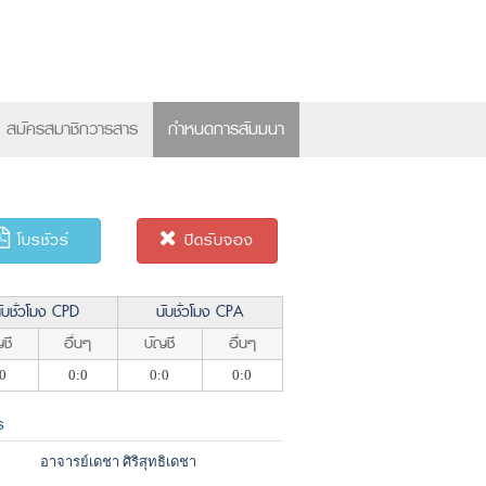
×
สมัครสมาชิกวารสาร
กำหนดการสัมมนา
โบรชัวร์
ปิดรับจอง
ับชั่วโมง CPD
นับชั่วโมง CPA
ชี
อื่นๆ
บัญชี
อื่นๆ
0
0:0
0:0
0:0
ร
อาจารย์เดชา ศิริสุทธิเดชา