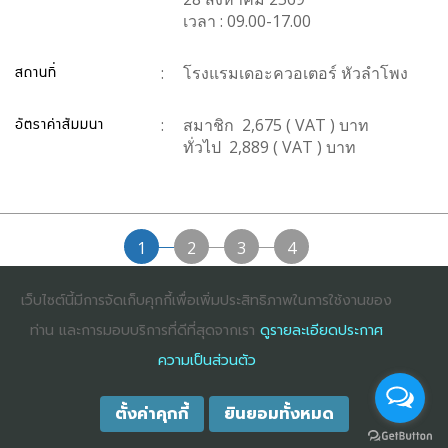
เวลา : 09.00-17.00
สถานที่
:
โรงแรมเดอะควอเตอร์ หัวลำโพง
อัตราค่าสัมมนา
:
สมาชิก 2,675 ( VAT ) บาท
ทั่วไป 2,889 ( VAT ) บาท
1
2
3
4
เว็บไซต์นี้มีการจัดเก็บคุกกี้เพื่อเพิ่มประสิทธิภาพในการใช้งานของ
ต่อไป
ท่าน และการมอบบริการที่ดีที่สุดจากเรา
ดูรายละเอียดประกาศ
ความเป็นส่วนตัว
ตั้งค่าคุกกี้
ยินยอมทั้งหมด
COPYRIGHT ©2025
DHARMNITI SEMINAR AND TRAINING CO., LTD
ALL
RIGHTS RESERVED. E-COMMERCIAL REGISTRATION 0105529026680