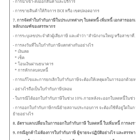
- การนำเข้า-ส่งออกสินค้าและบริการ
- การขายสินค้าให้กิจการ BOI หรือ เขตปลอดอากร
7. การจัดทำใบกำกับภาษีในประเภทต่างๆ ใบลดหนี้-เพิ่มหนี้ เอกสารออกเป
หลักเกณฑ์ของสรรพากร
- การระบุเลขประจำตัวผู้เสียภาษี และคำว่า “สำนักงานใหญ่ หรือสาขาที่...
- การลงวันที่ในใบกำกับภาษีแตกต่างกันอย่างไร
* เงินสด
* เช็ค
* โอนเงินผ่านธนาคาร
* การหักกลบลบหนี้
- การแก้ไขและการยกเลิกใบกำกับภาษีจะต้องให้เหตุผลในการออกด้วยหรือ
- อย่างไรถือเป็นใบกำกับภาษีปลอม
- ในกรณีได้ออกใบกำกับภาษีในช่วง 10% ภายหลังจะออกใบลดหนี้ในช่วง VA
- การออกใบกำกับภาษีกรณีย้ายสถานประกอบการ จะต้องใช้ที่อยู่ใดในการ
ย้ายอย่างไร
8. อัตราแลกเปลี่ยนในการออกใบกำกับภาษี ใบลดหนี้ ใบเพิ่มหนี้ การลงรา
9. กรณีลูกค้าไม่ต้องการใบกำกับภาษี ผู้ขายจะปฏิบัติอย่างไร และสรรพากรจ