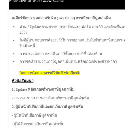
หัวข้ออบรมสัมมนา
Course Outline
เคลียร์ชัด!! 5 จุดความรับผิด (Tax Point) การเสียภาษีมูลค่าเพิ่ม
ด่วน!! Update กรมสรรพากรเปลี่ยนแบบฟอร์ม ภ.พ.30 และต้องยื่นพร้อ
2569
สิ่งที่ผู้ประกอบการต้องระวังในการออกและรับใบกำกับภาษีแบบกระดาษ
ใบเพิ่มหนี้
การตรวจสอบการขอคืนภาษีซื้อและภาษีซื้อต้องห้าม
การจัดทำรายงานภาษีมูลค่าเพิ่มตามหลักเกณฑ์ของสรรพากร
วิทยากรโดย อาจารย์วิชัย จึงรักเกียรติ
หัวข้อสัมมนา
1. Update หลักเกณฑ์ทางภาษีมูลค่าเพิ่ม
- “D-VAT & SBT” ระบบใหม่บริการภาษีมูลค่าเพิ่ม
2. ผู้มีหน้าที่เสียภาษีและยกเว้นภาษีมูลค่าเพิ่ม
- ผู้มีหน้าที่เสียภาษีมูลค่าเพิ่ม
- ผู้ได้รับการยกเว้นภาษีมูลค่าเพิ่ม